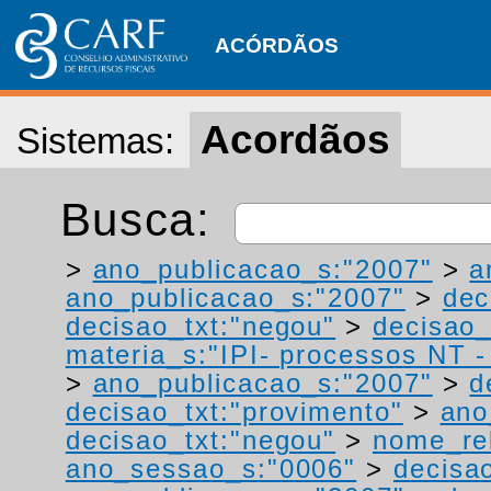
ACÓRDÃOS
Acordãos
Sistemas:
Busca:
>
ano_publicacao_s:"2007"
>
a
ano_publicacao_s:"2007"
>
dec
decisao_txt:"negou"
>
decisao_
materia_s:"IPI- processos NT - r
>
ano_publicacao_s:"2007"
>
d
decisao_txt:"provimento"
>
ano
decisao_txt:"negou"
>
nome_rel
ano_sessao_s:"0006"
>
decisao