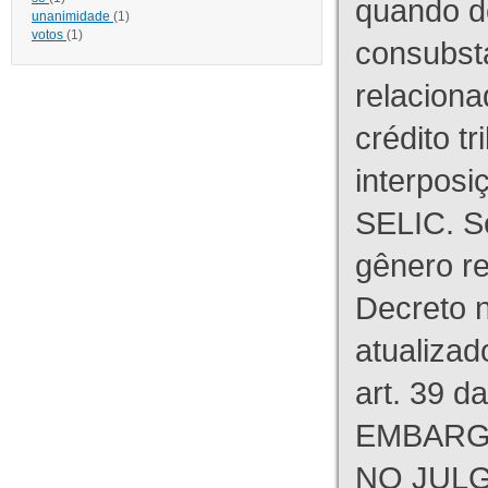
quando d
unanimidade
(1)
votos
(1)
consubst
relaciona
crédito tr
interpos
SELIC. S
gênero re
Decreto n
atualizad
art. 39 d
EMBARG
NO JULG