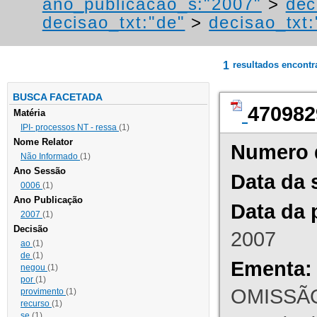
ano_publicacao_s:"2007"
>
dec
decisao_txt:"de"
>
decisao_txt:
1
resultados encont
BUSCA FACETADA
470982
Matéria
IPI- processos NT - ressa
(1)
Nome Relator
Numero 
Não Informado
(1)
Ano Sessão
Data da 
0006
(1)
Ano Publicação
Data da 
2007
(1)
Decisão
2007
ao
(1)
de
(1)
Ementa:
negou
(1)
por
(1)
OMISSÃO
provimento
(1)
recurso
(1)
se
(1)