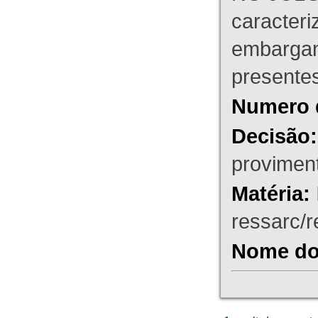
caracteri
embargant
presente
Numero 
Decisão:
proviment
Matéria:
ressarc/re
Nome do 