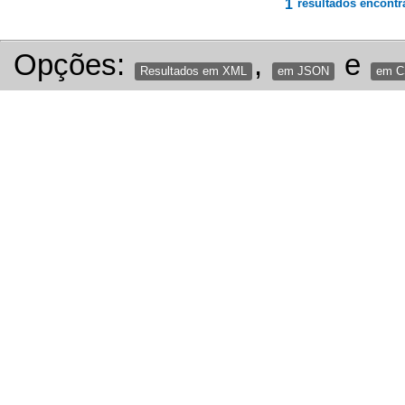
1
resultados encontr
Opções:
,
e
Resultados em XML
em JSON
em 