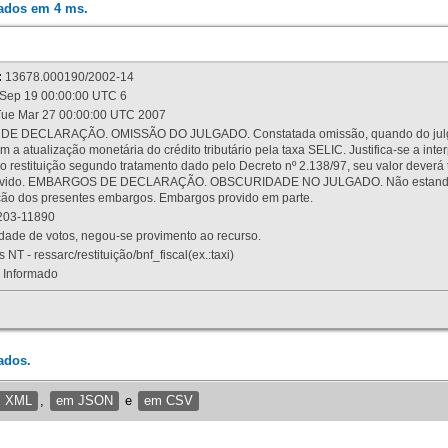
rados em 4 ms.
:
13678.000190/2002-14
Sep 19 00:00:00 UTC 6
ue Mar 27 00:00:00 UTC 2007
 DECLARAÇÃO. OMISSÃO DO JULGADO. Constatada omissão, quando do julgamen
m a atualização monetária do crédito tributário pela taxa SELIC. Justifica-se a 
 restituição segundo tratamento dado pelo Decreto nº 2.138/97, seu valor deverá 
rovido. EMBARGOS DE DECLARAÇÃO. OBSCURIDADE NO JULGADO. Não estando dev
osição dos presentes embargos. Embargos provido em parte.
03-11890
ade de votos, negou-se provimento ao recurso.
 NT - ressarc/restituição/bnf_fiscal(ex.:taxi)
Informado
ados.
m XML
,
em JSON
e
em CSV