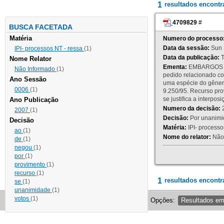
1
resultados encont
4709829
#
BUSCA FACETADA
Matéria
Numero do processo
Data da sessão:
Sun 
IPI- processos NT - ressa
(1)
Data da publicação:
T
Nome Relator
Ementa:
EMBARGOS DE
Não Informado
(1)
pedido relacionado co
Ano Sessão
uma espécie do gênero
0006
(1)
9.250/95. Recurso p
se justifica a interp
Ano Publicação
Numero da decisão:
2
2007
(1)
Decisão:
Por unanimid
Decisão
Matéria:
IPI- processos
ao
(1)
Nome do relator:
Não 
de
(1)
negou
(1)
por
(1)
provimento
(1)
recurso
(1)
1
resultados encontr
se
(1)
unanimidade
(1)
votos
(1)
Opções:
Resultados e