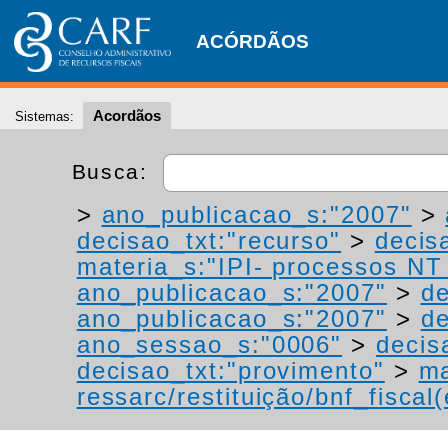
ACÓRDÃOS
Acordãos
Sistemas:
Busca:
>
ano_publicacao_s:"2007"
>
decisao_txt:"recurso"
>
decis
materia_s:"IPI- processos NT -
ano_publicacao_s:"2007"
>
de
ano_publicacao_s:"2007"
>
de
ano_sessao_s:"0006"
>
decis
decisao_txt:"provimento"
>
ma
ressarc/restituição/bnf_fiscal(