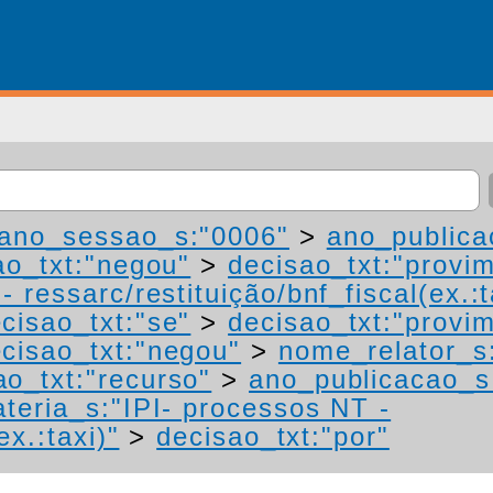
ano_sessao_s:"0006"
>
ano_publica
ao_txt:"negou"
>
decisao_txt:"provi
 ressarc/restituição/bnf_fiscal(ex.:t
cisao_txt:"se"
>
decisao_txt:"provi
cisao_txt:"negou"
>
nome_relator_s
ao_txt:"recurso"
>
ano_publicacao_s
teria_s:"IPI- processos NT -
ex.:taxi)"
>
decisao_txt:"por"