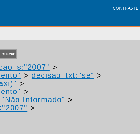
CONTRASTE
cao_s:"2007"
>
mento"
>
decisao_txt:"se"
>
axi)"
>
mento"
>
:"Não Informado"
>
:"2007"
>