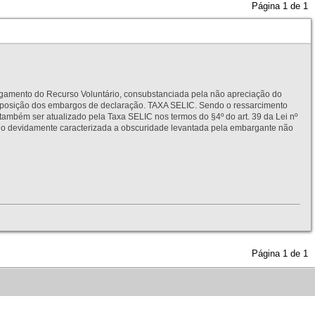
Página
1
de
1
to do Recurso Voluntário, consubstanciada pela não apreciação do
interposição dos embargos de declaração. TAXA SELIC. Sendo o ressarcimento
também ser atualizado pela Taxa SELIC nos termos do §4º do art. 39 da Lei nº
idamente caracterizada a obscuridade levantada pela embargante não
Página
1
de
1