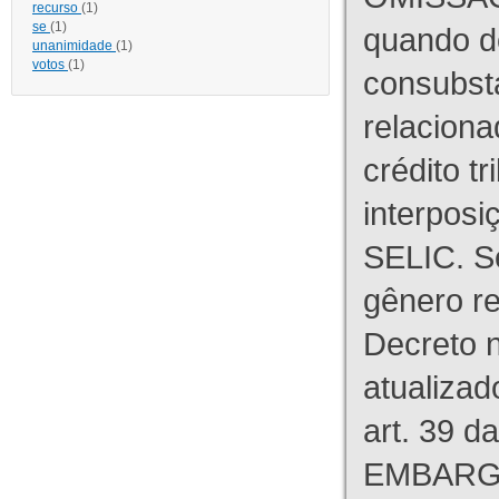
recurso
(1)
se
(1)
quando d
unanimidade
(1)
votos
(1)
consubst
relaciona
crédito tr
interpos
SELIC. S
gênero re
Decreto n
atualizad
art. 39 d
EMBARG