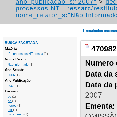
ano_publicacao_s:"2007"
>
dec
processos NT - ressarc/restituiç
nome_relator_s:"Não Informad
1
resultados encont
BUSCA FACETADA
470982
Matéria
IPI- processos NT - ressa
(1)
Nome Relator
Numero 
Não Informado
(1)
Ano Sessão
Data da 
0006
(1)
Ano Publicação
Data da 
2007
(1)
Decisão
2007
ao
(1)
de
(1)
Ementa:
negou
(1)
por
(1)
OMISSÃO
provimento
(1)