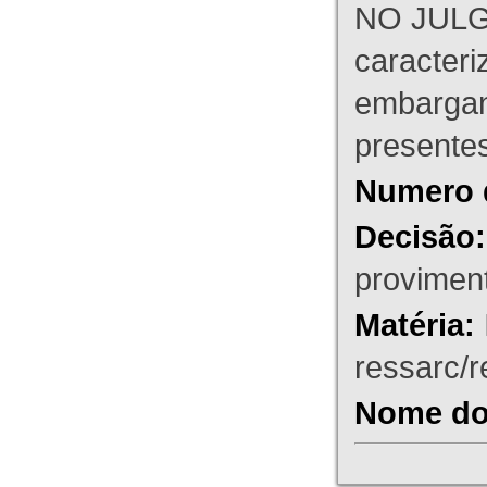
NO JULG
caracteri
embargant
presente
Numero 
Decisão:
proviment
Matéria:
ressarc/re
Nome do 