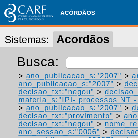
ACÓRDÃOS
Acordãos
Sistemas:
Busca:
>
ano_publicacao_s:"2007"
>
a
ano_publicacao_s:"2007"
>
dec
decisao_txt:"negou"
>
decisao_
materia_s:"IPI- processos NT - r
>
ano_publicacao_s:"2007"
>
d
decisao_txt:"provimento"
>
ano
decisao_txt:"negou"
>
nome_rel
ano_sessao_s:"0006"
>
decisao