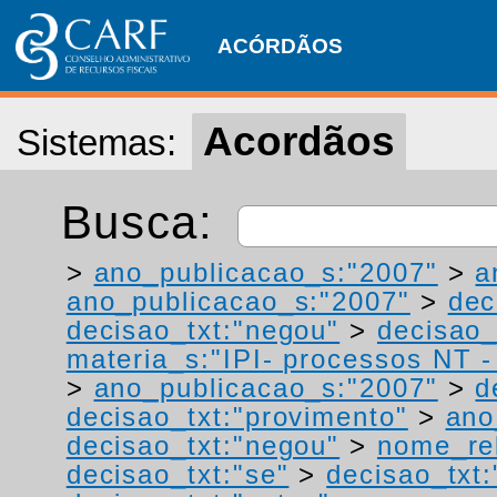
ACÓRDÃOS
Acordãos
Sistemas:
Busca:
>
ano_publicacao_s:"2007"
>
a
ano_publicacao_s:"2007"
>
dec
decisao_txt:"negou"
>
decisao_
materia_s:"IPI- processos NT - r
>
ano_publicacao_s:"2007"
>
d
decisao_txt:"provimento"
>
ano
decisao_txt:"negou"
>
nome_rel
decisao_txt:"se"
>
decisao_txt: