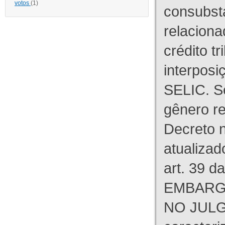
votos
(1)
consubst
relaciona
crédito tr
interpos
SELIC. S
gênero re
Decreto n
atualizad
art. 39 d
EMBARG
NO JULG