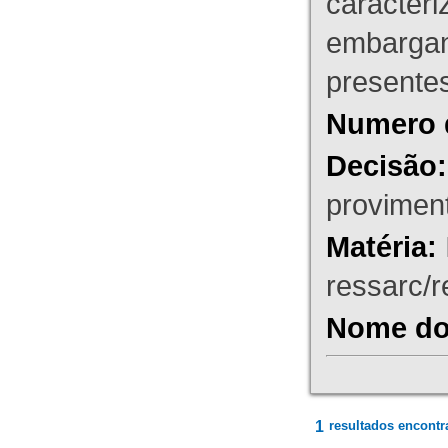
caracteri
embargant
presente
Numero 
Decisão:
proviment
Matéria:
ressarc/re
Nome do 
1
resultados encontr