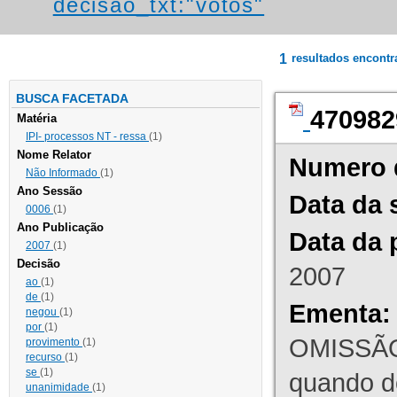
decisao_txt:"votos"
1
resultados encont
BUSCA FACETADA
470982
Matéria
IPI- processos NT - ressa
(1)
Nome Relator
Numero 
Não Informado
(1)
Ano Sessão
Data da 
0006
(1)
Ano Publicação
Data da 
2007
(1)
Decisão
2007
ao
(1)
de
(1)
Ementa:
negou
(1)
por
(1)
OMISSÃO
provimento
(1)
recurso
(1)
se
(1)
quando d
unanimidade
(1)