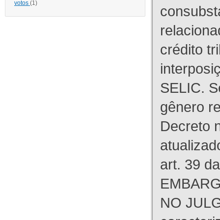
votos
(1)
consubst
relaciona
crédito tr
interpos
SELIC. S
gênero re
Decreto n
atualizad
art. 39 d
EMBARG
NO JULG