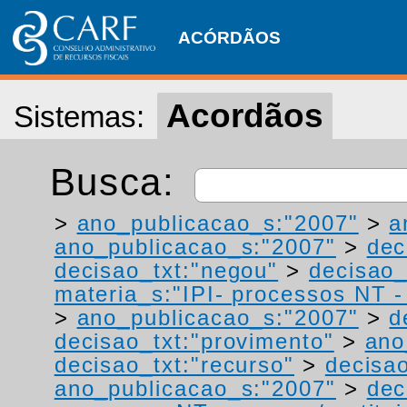
ACÓRDÃOS
Acordãos
Sistemas:
Busca:
>
ano_publicacao_s:"2007"
>
a
ano_publicacao_s:"2007"
>
dec
decisao_txt:"negou"
>
decisao_
materia_s:"IPI- processos NT - r
>
ano_publicacao_s:"2007"
>
d
decisao_txt:"provimento"
>
ano
decisao_txt:"recurso"
>
decisao
ano_publicacao_s:"2007"
>
dec