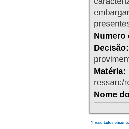
caracteri
embargant
presente
Numero 
Decisão:
proviment
Matéria:
ressarc/re
Nome do 
1
resultados encontr