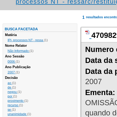
processos NT - ressarc/restituiç
1
resultados encont
BUSCA FACETADA
470982
Matéria
IPI- processos NT - ressa
(1)
Nome Relator
Numero 
Não Informado
(1)
Ano Sessão
Data da 
0006
(1)
Ano Publicação
Data da 
2007
(1)
Decisão
2007
ao
(1)
de
(1)
Ementa:
negou
(1)
por
(1)
OMISSÃO
provimento
(1)
recurso
(1)
se
(1)
quando d
unanimidade
(1)