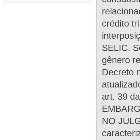
relaciona
crédito tr
interpos
SELIC. S
gênero re
Decreto n
atualizad
art. 39 d
EMBARG
NO JULG
caracteri