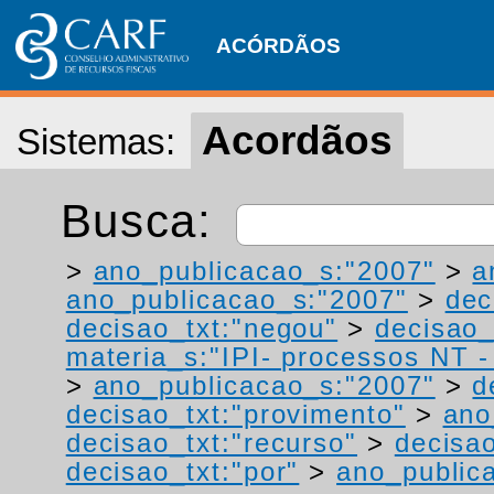
ACÓRDÃOS
Acordãos
Sistemas:
Busca:
>
ano_publicacao_s:"2007"
>
a
ano_publicacao_s:"2007"
>
dec
decisao_txt:"negou"
>
decisao_
materia_s:"IPI- processos NT - r
>
ano_publicacao_s:"2007"
>
d
decisao_txt:"provimento"
>
ano
decisao_txt:"recurso"
>
decisao
decisao_txt:"por"
>
ano_public