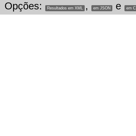
Opções:
,
e
Resultados em XML
em JSON
em 