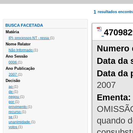
1
resultados encont
BUSCA FACETADA
470982
Matéria
IPI- processos NT - ressa
(1)
Nome Relator
Numero 
Não Informado
(1)
Ano Sessão
Data da 
0006
(1)
Ano Publicação
Data da 
2007
(1)
Decisão
2007
ao
(1)
de
(1)
Ementa:
negou
(1)
por
(1)
OMISSÃO
provimento
(1)
recurso
(1)
se
(1)
quando d
unanimidade
(1)
votos
(1)
consubst