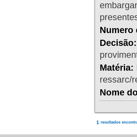
embargant
presente
Numero 
Decisão:
proviment
Matéria:
ressarc/re
Nome do 
1
resultados encontr