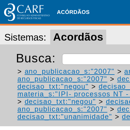
ACÓRDÃOS
Acordãos
Sistemas:
Busca:
>
ano_publicacao_s:"2007"
>
a
ano_publicacao_s:"2007"
>
dec
decisao_txt:"negou"
>
decisao_
materia_s:"IPI- processos NT - r
>
decisao_txt:"negou"
>
decisa
ano_publicacao_s:"2007"
>
dec
decisao_txt:"unanimidade"
>
de