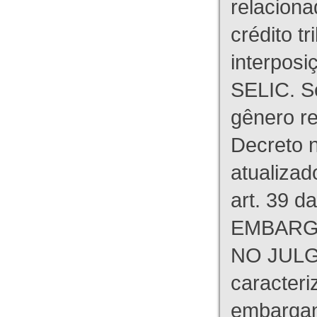
relaciona
crédito tr
interpos
SELIC. S
gênero re
Decreto n
atualizad
art. 39 d
EMBARG
NO JULG
caracteri
embargant