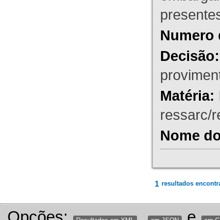
presente
Numero 
Decisão:
proviment
Matéria:
ressarc/re
Nome do 
1
resultados encontr
Opções:
,
e