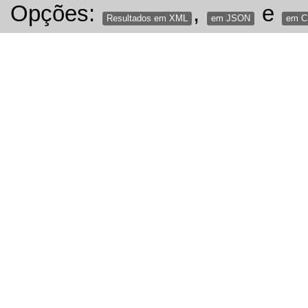
Opções:
,
e
Resultados em XML
em JSON
em 