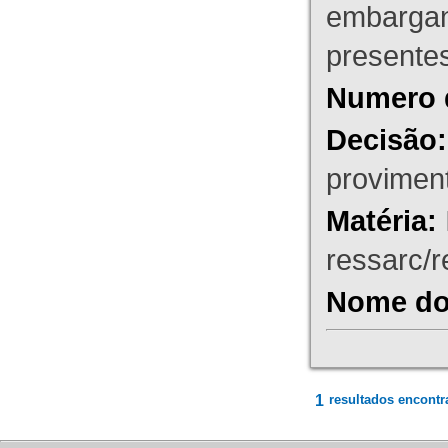
embargant
presente
Numero 
Decisão:
proviment
Matéria:
ressarc/re
Nome do 
1
resultados encontr