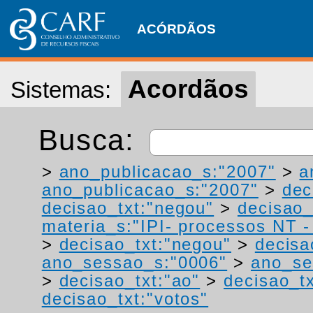
ACÓRDÃOS
Acordãos
Sistemas:
Busca:
>
ano_publicacao_s:"2007"
>
a
ano_publicacao_s:"2007"
>
dec
decisao_txt:"negou"
>
decisao_
materia_s:"IPI- processos NT - r
>
decisao_txt:"negou"
>
decisa
ano_sessao_s:"0006"
>
ano_se
>
decisao_txt:"ao"
>
decisao_tx
decisao_txt:"votos"