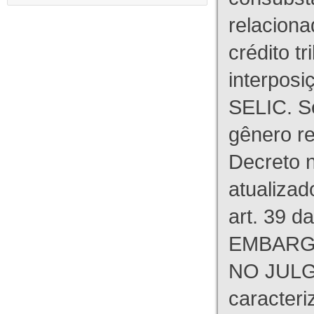
relaciona
crédito tr
interpos
SELIC. S
gênero re
Decreto n
atualizad
art. 39 d
EMBARG
NO JULG
caracteri