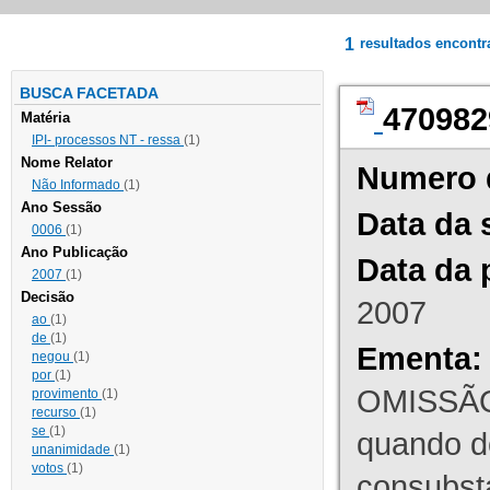
1
resultados encont
BUSCA FACETADA
470982
Matéria
IPI- processos NT - ressa
(1)
Nome Relator
Numero 
Não Informado
(1)
Ano Sessão
Data da 
0006
(1)
Ano Publicação
Data da 
2007
(1)
Decisão
2007
ao
(1)
de
(1)
Ementa:
negou
(1)
por
(1)
OMISSÃO
provimento
(1)
recurso
(1)
se
(1)
quando d
unanimidade
(1)
votos
(1)
consubst