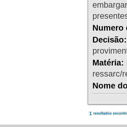
embargant
presente
Numero 
Decisão:
proviment
Matéria:
ressarc/re
Nome do 
1
resultados encontr