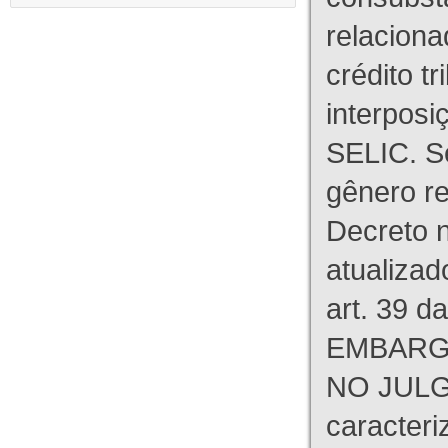
relaciona
crédito tr
interpos
SELIC. S
gênero re
Decreto n
atualizad
art. 39 d
EMBARG
NO JULG
caracteri