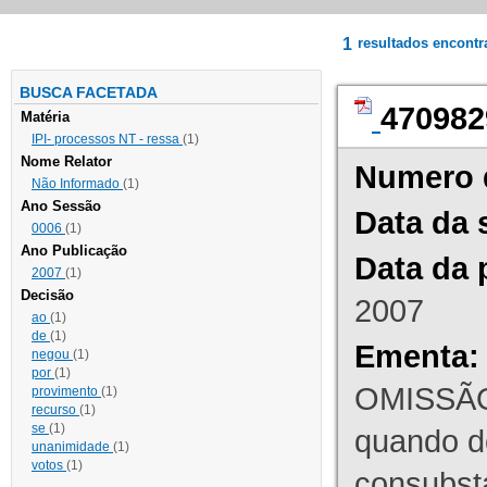
1
resultados encont
BUSCA FACETADA
470982
Matéria
IPI- processos NT - ressa
(1)
Nome Relator
Numero 
Não Informado
(1)
Ano Sessão
Data da 
0006
(1)
Ano Publicação
Data da 
2007
(1)
Decisão
2007
ao
(1)
de
(1)
Ementa:
negou
(1)
por
(1)
OMISSÃO
provimento
(1)
recurso
(1)
se
(1)
quando d
unanimidade
(1)
votos
(1)
consubst