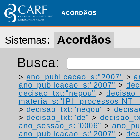
ACÓRDÃOS
Acordãos
Sistemas:
Busca:
>
ano_publicacao_s:"2007"
>
a
ano_publicacao_s:"2007"
>
dec
decisao_txt:"negou"
>
decisao_
materia_s:"IPI- processos NT - r
>
decisao_txt:"negou"
>
decisa
>
decisao_txt:"de"
>
decisao_tx
ano_sessao_s:"0006"
>
ano_pu
ano_publicacao_s:"2007"
>
dec