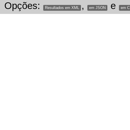
Opções:
,
e
Resultados em XML
em JSON
em 