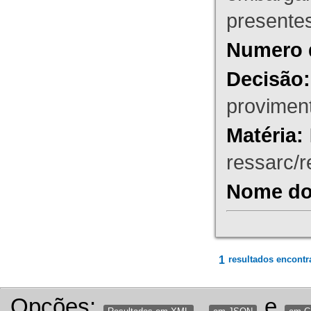
presente
Numero 
Decisão:
proviment
Matéria:
ressarc/re
Nome do 
1
resultados encontr
Opções:
,
e