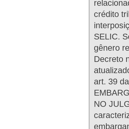
relaciona
crédito tr
interpos
SELIC. S
gênero re
Decreto n
atualizad
art. 39 d
EMBARG
NO JULG
caracteri
embargant