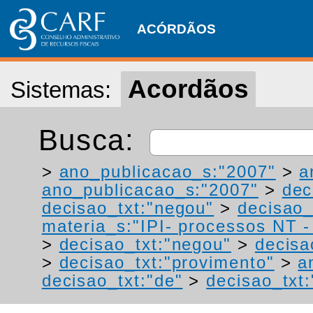
ACÓRDÃOS
Acordãos
Sistemas:
Busca:
>
ano_publicacao_s:"2007"
>
a
ano_publicacao_s:"2007"
>
dec
decisao_txt:"negou"
>
decisao_
materia_s:"IPI- processos NT - r
>
decisao_txt:"negou"
>
decisa
>
decisao_txt:"provimento"
>
a
decisao_txt:"de"
>
decisao_txt: