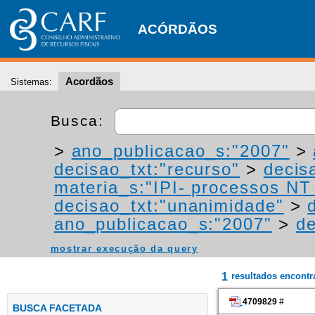
ACÓRDÃOS
Acordãos
Sistemas:
Busca:
>
ano_publicacao_s:"2007"
>
decisao_txt:"recurso"
>
decis
materia_s:"IPI- processos NT -
decisao_txt:"unanimidade"
>
ano_publicacao_s:"2007"
>
de
mostrar execução da query
1
resultados encont
4709829
#
BUSCA FACETADA