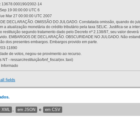
:
13678.000190/2002-14
Sep 19 00:00:00 UTC 6
ue Mar 27 00:00:00 UTC 2007
 DECLARAÇÃO. OMISSÃO DO JULGADO. Constatada omissão, quando do julgamen
m a atualização monetária do crédito tributário pela taxa SELIC. Justifica-se a 
 restituição segundo tratamento dado pelo Decreto nº 2.138/97, seu valor deverá 
rovido. EMBARGOS DE DECLARAÇÃO. OBSCURIDADE NO JULGADO. Não estando dev
osição dos presentes embargos. Embargos provido em parte.
03-11890
ade de votos, negou-se provimento ao recurso.
 NT - ressarc/restituição/bnf_fiscal(ex.:taxi)
Informado
all fields
ados.
m XML
,
em JSON
e
em CSV