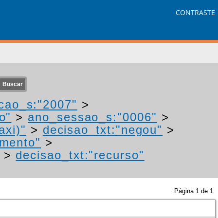
CONTRASTE
cao_s:"2007"
>
o"
>
ano_sessao_s:"0006"
>
axi)"
>
decisao_txt:"negou"
>
imento"
>
>
decisao_txt:"recurso"
Página
1
de
1