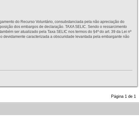
to do Recurso Voluntário, consubstanciada pela não apreciação do
interposição dos embargos de declaração. TAXA SELIC. Sendo o ressarcimento
também ser atualizado pela Taxa SELIC nos termos do §4º do art. 39 da Lei nº
idamente caracterizada a obscuridade levantada pela embargante não
Página
1
de
1