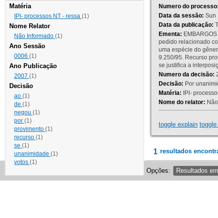
Matéria
Numero do processo
Data da sessão:
Sun 
IPI- processos NT - ressa
(1)
Data da publicação:
T
Nome Relator
Ementa:
EMBARGOS DE
Não Informado
(1)
pedido relacionado co
Ano Sessão
uma espécie do gênero
0006
(1)
9.250/95. Recurso p
se justifica a interp
Ano Publicação
Numero da decisão:
2
2007
(1)
Decisão:
Por unanimid
Decisão
Matéria:
IPI- processos
ao
(1)
Nome do relator:
Não 
de
(1)
negou
(1)
por
(1)
toggle explain
toggle 
provimento
(1)
recurso
(1)
se
(1)
1
resultados encontr
unanimidade
(1)
votos
(1)
Opções:
Resultados e