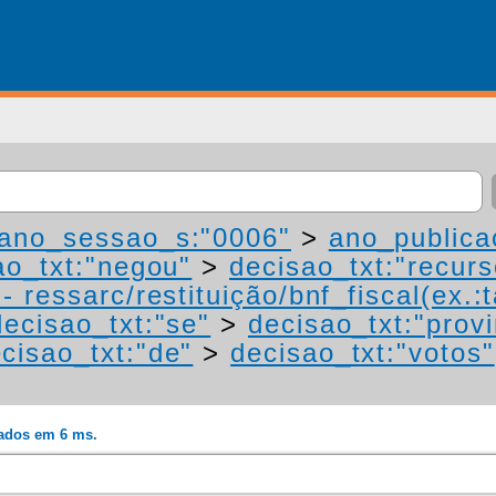
ano_sessao_s:"0006"
>
ano_publica
ao_txt:"negou"
>
decisao_txt:"recurs
 ressarc/restituição/bnf_fiscal(ex.:t
decisao_txt:"se"
>
decisao_txt:"prov
cisao_txt:"de"
>
decisao_txt:"votos"
rados em 6 ms.