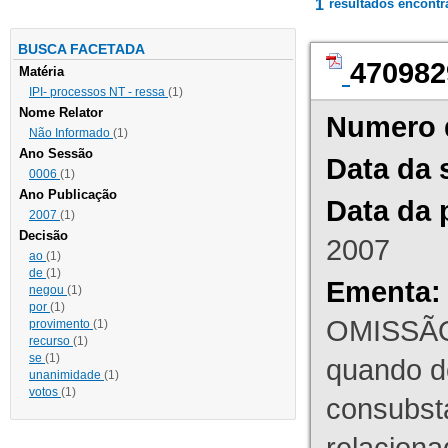
1
resultados encont
BUSCA FACETADA
470982
Matéria
IPI- processos NT - ressa
(1)
Nome Relator
Numero 
Não Informado
(1)
Ano Sessão
Data da 
0006
(1)
Ano Publicação
Data da 
2007
(1)
Decisão
2007
ao
(1)
de
(1)
Ementa:
negou
(1)
por
(1)
OMISSÃO
provimento
(1)
recurso
(1)
se
(1)
quando d
unanimidade
(1)
votos
(1)
consubst
relaciona