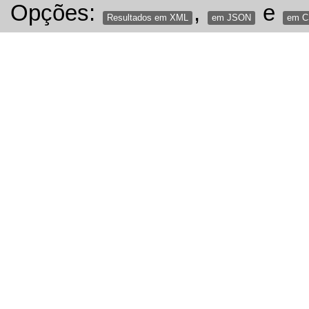
Opções:
,
e
Resultados em XML
em JSON
em 