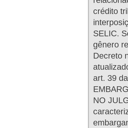
crédito tr
interpos
SELIC. S
gênero re
Decreto n
atualizad
art. 39 d
EMBARG
NO JULG
caracteri
embargant