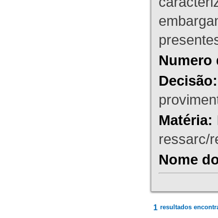
caracteri
embargant
presente
Numero 
Decisão:
proviment
Matéria:
ressarc/re
Nome do 
1
resultados encontr