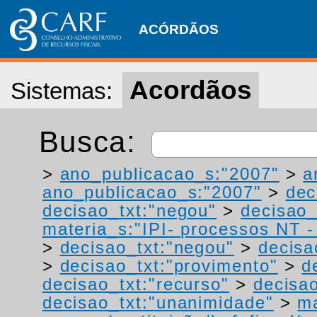
ACÓRDÃOS
Acordãos
Sistemas:
Busca:
>
ano_publicacao_s:"2007"
>
a
ano_publicacao_s:"2007"
>
dec
decisao_txt:"negou"
>
decisao_
materia_s:"IPI- processos NT - r
>
decisao_txt:"negou"
>
decisa
>
decisao_txt:"provimento"
>
d
decisao_txt:"recurso"
>
decisao
decisao_txt:"unanimidade"
>
ma