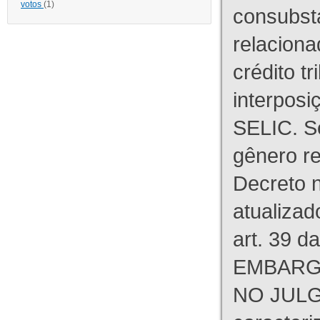
votos
(1)
consubst
relaciona
crédito tr
interpos
SELIC. S
gênero re
Decreto n
atualizad
art. 39 d
EMBARG
NO JULG