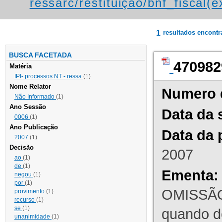
ressarc/restituição/bnf_fiscal(ex
1
resultados encont
BUSCA FACETADA
470982
Matéria
IPI- processos NT - ressa
(1)
Nome Relator
Numero 
Não Informado
(1)
Ano Sessão
Data da 
0006
(1)
Ano Publicação
Data da 
2007
(1)
Decisão
2007
ao
(1)
de
(1)
Ementa:
negou
(1)
por
(1)
OMISSÃO
provimento
(1)
recurso
(1)
se
(1)
quando d
unanimidade
(1)