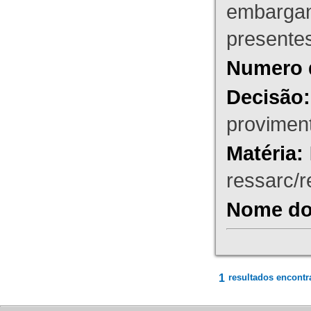
embargant
presente
Numero 
Decisão:
proviment
Matéria:
ressarc/re
Nome do 
1
resultados encontr