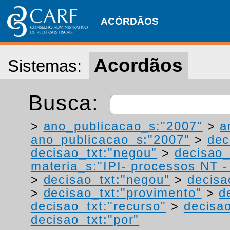
ACÓRDÃOS
Acordãos
Sistemas:
Busca:
>
ano_publicacao_s:"2007"
>
a
ano_publicacao_s:"2007"
>
dec
decisao_txt:"negou"
>
decisao_
materia_s:"IPI- processos NT - r
>
decisao_txt:"negou"
>
decisa
>
decisao_txt:"provimento"
>
d
decisao_txt:"recurso"
>
decisao
decisao_txt:"por"