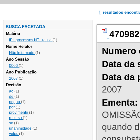
1
resultados encont
BUSCA FACETADA
470982
Matéria
IPI- processos NT - ressa
(1)
Nome Relator
Numero 
Não Informado
(1)
Ano Sessão
Data da 
0006
(1)
Ano Publicação
Data da 
2007
(1)
Decisão
2007
ao
(1)
de
(1)
Ementa:
negou
(1)
por
(1)
OMISSÃO
provimento
(1)
recurso
(1)
se
(1)
quando d
unanimidade
(1)
votos
(1)
consubst