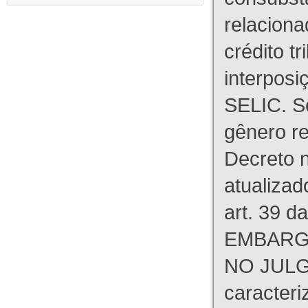
relaciona
crédito tr
interpos
SELIC. S
gênero re
Decreto n
atualizad
art. 39 d
EMBARG
NO JULG
caracteri