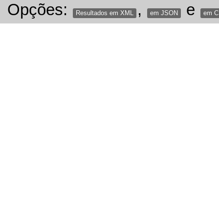
Opções:
,
e
Resultados em XML
em JSON
em 