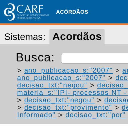
ACÓRDÃOS
Acordãos
Sistemas:
Busca:
>
ano_publicacao_s:"2007"
>
a
ano_publicacao_s:"2007"
>
dec
decisao_txt:"negou"
>
decisao_
materia_s:"IPI- processos NT - r
>
decisao_txt:"negou"
>
decisa
>
decisao_txt:"provimento"
>
d
Informado"
>
decisao_txt:"por"