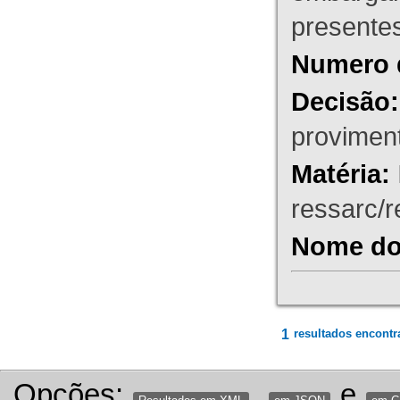
presente
Numero 
Decisão:
proviment
Matéria:
ressarc/re
Nome do 
1
resultados encontr
Opções:
,
e