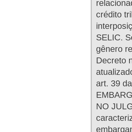
relaciona
crédito tr
interpos
SELIC. S
gênero re
Decreto n
atualizad
art. 39 d
EMBARG
NO JULG
caracteri
embargant