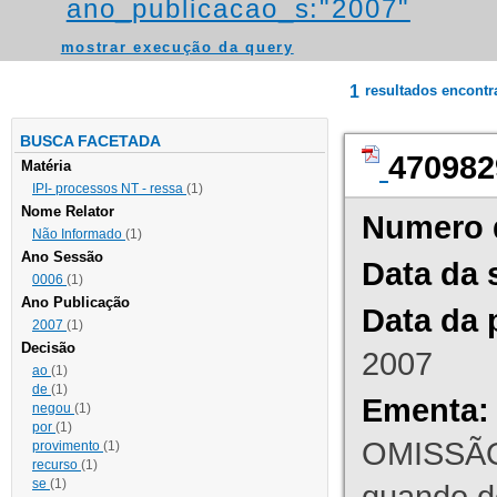
ano_publicacao_s:"2007"
mostrar execução da query
1
resultados encont
BUSCA FACETADA
470982
Matéria
IPI- processos NT - ressa
(1)
Nome Relator
Numero 
Não Informado
(1)
Ano Sessão
Data da 
0006
(1)
Ano Publicação
Data da 
2007
(1)
Decisão
2007
ao
(1)
de
(1)
Ementa:
negou
(1)
por
(1)
OMISSÃO
provimento
(1)
recurso
(1)
se
(1)
quando d