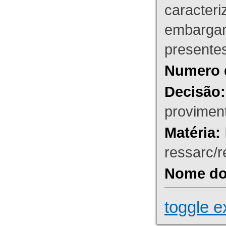
caracteri
embargant
presente
Numero 
Decisão:
proviment
Matéria:
ressarc/re
Nome do 
toggle e