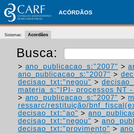
ACÓRDÃOS
Acordãos
Sistemas:
Busca:
>
ano_publicacao_s:"2007"
>
a
ano_publicacao_s:"2007"
>
dec
decisao_txt:"negou"
>
decisao_
materia_s:"IPI- processos NT - r
>
ano_publicacao_s:"2007"
>
m
ressarc/restituição/bnf_fiscal(ex
decisao_txt:"ao"
>
ano_publica
decisao_txt:"negou"
>
ano_publ
decisao_txt:"provimento"
>
ano