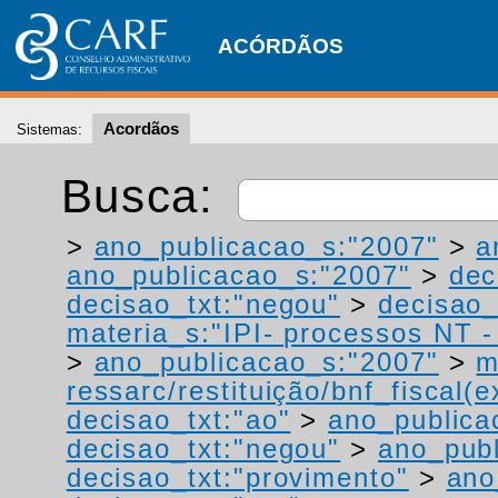
ACÓRDÃOS
Acordãos
Sistemas:
Busca:
>
ano_publicacao_s:"2007"
>
a
ano_publicacao_s:"2007"
>
dec
decisao_txt:"negou"
>
decisao_
materia_s:"IPI- processos NT - r
>
ano_publicacao_s:"2007"
>
m
ressarc/restituição/bnf_fiscal(ex
decisao_txt:"ao"
>
ano_publica
decisao_txt:"negou"
>
ano_publ
decisao_txt:"provimento"
>
ano