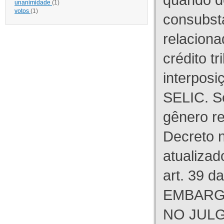
unanimidade
(1)
votos
(1)
consubst
relaciona
crédito tr
interpos
SELIC. S
gênero re
Decreto n
atualizad
art. 39 d
EMBARG
NO JULG