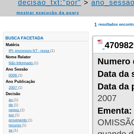
decisao_txt:"por"
>
ano_sessao
mostrar execução da query
1
resultados encont
BUSCA FACETADA
470982
Matéria
IPI- processos NT - ressa
(1)
Nome Relator
Numero 
Não Informado
(1)
Ano Sessão
Data da 
0006
(1)
Ano Publicação
Data da 
2007
(1)
Decisão
2007
ao
(1)
de
(1)
Ementa:
negou
(1)
por
(1)
OMISSÃO
provimento
(1)
recurso
(1)
se
(1)
quando d