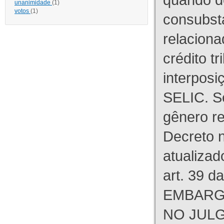
unanimidade
(1)
votos
(1)
consubst
relaciona
crédito tr
interpos
SELIC. S
gênero re
Decreto n
atualizad
art. 39 d
EMBARG
NO JULG