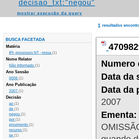
decisao_txt:"negou"
mostrar execução da query
1
resultados encont
BUSCA FACETADA
470982
Matéria
IPI- processos NT - ressa
(1)
Nome Relator
Numero 
Não Informado
(1)
Ano Sessão
Data da 
0006
(1)
Ano Publicação
Data da 
2007
(1)
Decisão
2007
ao
(1)
de
(1)
Ementa:
negou
(1)
por
(1)
OMISSÃO
provimento
(1)
recurso
(1)
se
(1)
quando d