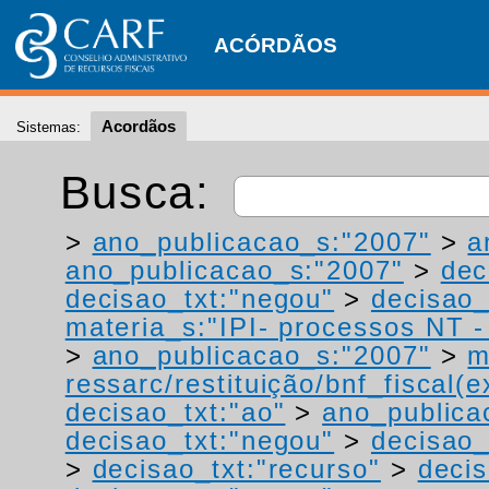
ACÓRDÃOS
Acordãos
Sistemas:
Busca:
>
ano_publicacao_s:"2007"
>
a
ano_publicacao_s:"2007"
>
dec
decisao_txt:"negou"
>
decisao_
materia_s:"IPI- processos NT - r
>
ano_publicacao_s:"2007"
>
m
ressarc/restituição/bnf_fiscal(ex
decisao_txt:"ao"
>
ano_publica
decisao_txt:"negou"
>
decisao_
>
decisao_txt:"recurso"
>
decis