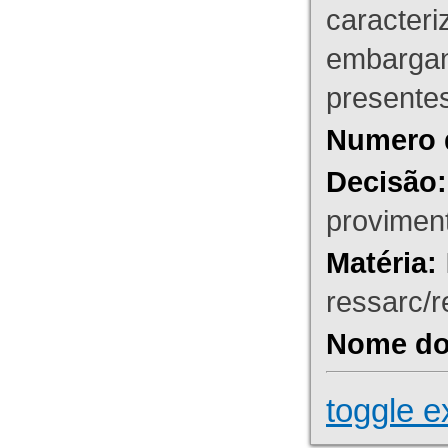
caracteri
embargant
presente
Numero 
Decisão:
proviment
Matéria:
ressarc/re
Nome do 
toggle e