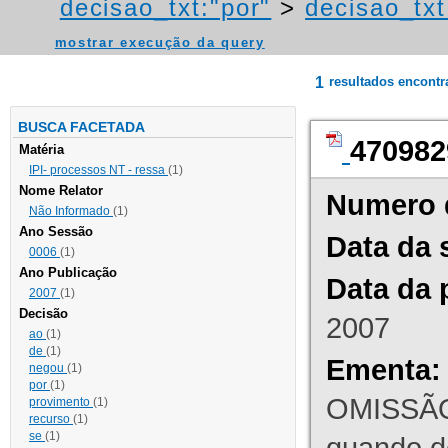
decisao_txt:"por"
>
decisao_txt
mostrar execução da query
1
resultados encont
BUSCA FACETADA
470982
Matéria
IPI- processos NT - ressa
(1)
Nome Relator
Numero 
Não Informado
(1)
Ano Sessão
Data da 
0006
(1)
Ano Publicação
Data da 
2007
(1)
Decisão
2007
ao
(1)
de
(1)
Ementa:
negou
(1)
por
(1)
OMISSÃO
provimento
(1)
recurso
(1)
se
(1)
quando d