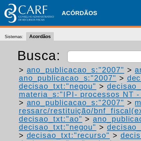
ACÓRDÃOS
Acordãos
Sistemas:
Busca:
>
ano_publicacao_s:"2007"
>
a
ano_publicacao_s:"2007"
>
dec
decisao_txt:"negou"
>
decisao_
materia_s:"IPI- processos NT - r
>
ano_publicacao_s:"2007"
>
m
ressarc/restituição/bnf_fiscal(ex
decisao_txt:"ao"
>
ano_publica
decisao_txt:"negou"
>
decisao_
>
decisao_txt:"recurso"
>
decis