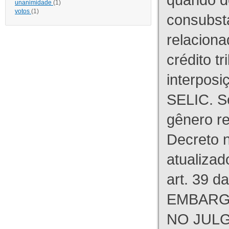
unanimidade
(1)
votos
(1)
consubst
relaciona
crédito tr
interpos
SELIC. S
gênero re
Decreto n
atualizad
art. 39 d
EMBARG
NO JULG