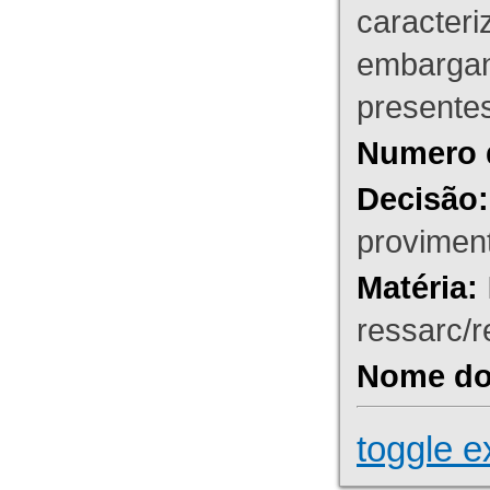
caracteri
embargant
presente
Numero 
Decisão:
proviment
Matéria:
ressarc/re
Nome do 
toggle e