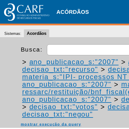
ACÓRDÃOS
Acordãos
Sistemas:
Busca:
>
ano_publicacao_s:"2007"
>
decisao_txt:"recurso"
>
decis
materia_s:"IPI- processos NT -
ano_publicacao_s:"2007"
>
ma
ressarc/restituição/bnf_fiscal(
ano_publicacao_s:"2007"
>
de
>
decisao_txt:"votos"
>
decis
decisao_txt:"negou"
mostrar execução da query