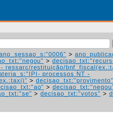
ano_sessao_s:"0006"
>
ano_publica
ao_txt:"negou"
>
decisao_txt:"recurs
 ressarc/restituição/bnf_fiscal(ex.:t
teria_s:"IPI- processos NT -
ex.:taxi)"
>
decisao_txt:"provimento
cisao_txt:"ao"
>
decisao_txt:"negou
ao_txt:"se"
>
decisao_txt:"votos"
>
d