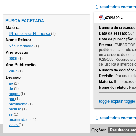
1
resultados encont
4709829
#
BUSCA FACETADA
Matéria
Numero do processo
Data da sessão:
Sun 
IPI- processos NT - ressa
(1)
Data da publicação:
T
Nome Relator
Ementa:
EMBARGOS DE
Não Informado
(1)
pedido relacionado co
Ano Sessão
uma espécie do gênero
0006
(1)
9.250/95. Recurso p
se justifica a interp
Ano Publicação
Numero da decisão:
2
2007
(1)
Decisão:
Por unanimid
Decisão
Matéria:
IPI- processos
ao
(1)
Nome do relator:
Não 
de
(1)
negou
(1)
por
(1)
toggle explain
toggle 
provimento
(1)
recurso
(1)
se
(1)
1
resultados encontr
unanimidade
(1)
votos
(1)
Opções:
Resultados e