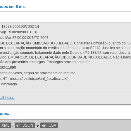
rados em 8 ms.
:
13678.000190/2002-14
Sep 19 00:00:00 UTC 6
ue Mar 27 00:00:00 UTC 2007
 DECLARAÇÃO. OMISSÃO DO JULGADO. Constatada omissão, quando do julgamen
m a atualização monetária do crédito tributário pela taxa SELIC. Justifica-se a 
 restituição segundo tratamento dado pelo Decreto nº 2.138/97, seu valor deverá 
rovido. EMBARGOS DE DECLARAÇÃO. OBSCURIDADE NO JULGADO. Não estando dev
osição dos presentes embargos. Embargos provido em parte.
03-11890
ade de votos, negou-se provimento ao recurso.
 NT - ressarc/restituição/bnf_fiscal(ex.:taxi)
Informado
all fields
ados.
m XML
,
em JSON
e
em CSV