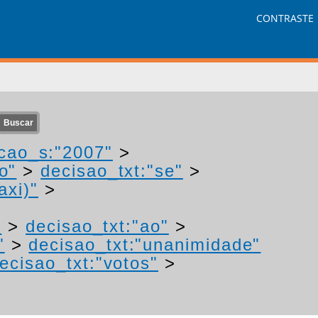
CONTRASTE
cao_s:"2007"
>
o"
>
decisao_txt:"se"
>
axi)"
>
"
>
decisao_txt:"ao"
>
"
>
decisao_txt:"unanimidade"
ecisao_txt:"votos"
>