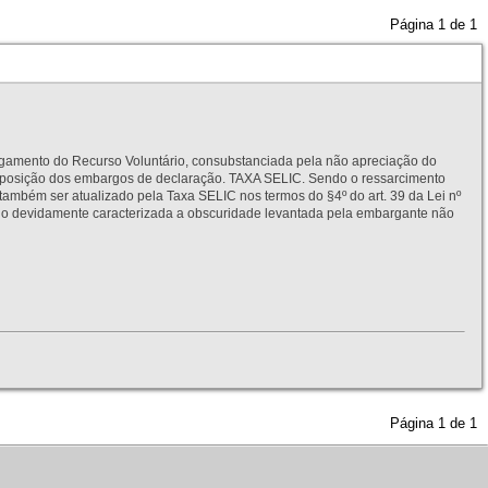
Página
1
de
1
to do Recurso Voluntário, consubstanciada pela não apreciação do
interposição dos embargos de declaração. TAXA SELIC. Sendo o ressarcimento
também ser atualizado pela Taxa SELIC nos termos do §4º do art. 39 da Lei nº
idamente caracterizada a obscuridade levantada pela embargante não
Página
1
de
1