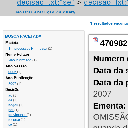
decisao_txt:"se"
>
decisao_txt:
mostrar execução da query
1
resultados encont
BUSCA FACETADA
470982
Matéria
IPI- processos NT - ressa
(1)
Nome Relator
Numero 
Não Informado
(1)
Ano Sessão
Data da 
0006
(1)
Ano Publicação
Data da 
2007
(1)
Decisão
2007
ao
(1)
de
(1)
Ementa:
negou
(1)
por
(1)
OMISSÃO
provimento
(1)
recurso
(1)
se
(1)
quando d