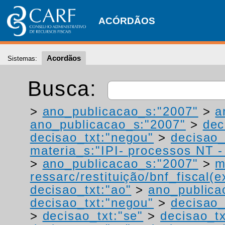
ACÓRDÃOS
Acordãos
Sistemas:
Busca:
>
ano_publicacao_s:"2007"
>
a
ano_publicacao_s:"2007"
>
dec
decisao_txt:"negou"
>
decisao_
materia_s:"IPI- processos NT - r
>
ano_publicacao_s:"2007"
>
m
ressarc/restituição/bnf_fiscal(ex
decisao_txt:"ao"
>
ano_publica
decisao_txt:"negou"
>
decisao_
>
decisao_txt:"se"
>
decisao_tx