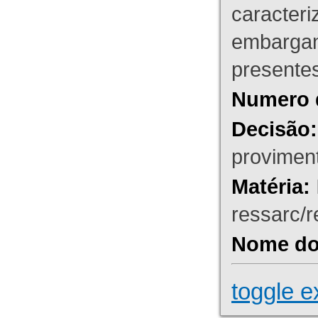
caracteri
embargant
presente
Numero 
Decisão:
proviment
Matéria:
ressarc/re
Nome do 
toggle e