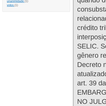
unanimidade
(1)
votos
(1)
consubst
relaciona
crédito tr
interpos
SELIC. S
gênero re
Decreto n
atualizad
art. 39 d
EMBARG
NO JULG