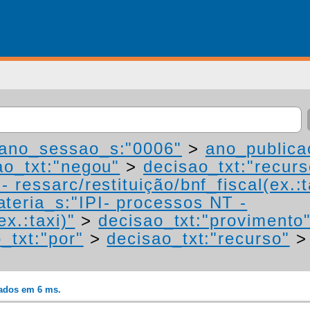
ano_sessao_s:"0006"
>
ano_publica
ao_txt:"negou"
>
decisao_txt:"recurs
 ressarc/restituição/bnf_fiscal(ex.:t
teria_s:"IPI- processos NT -
ex.:taxi)"
>
decisao_txt:"provimento
_txt:"por"
>
decisao_txt:"recurso"
rados em 6 ms.