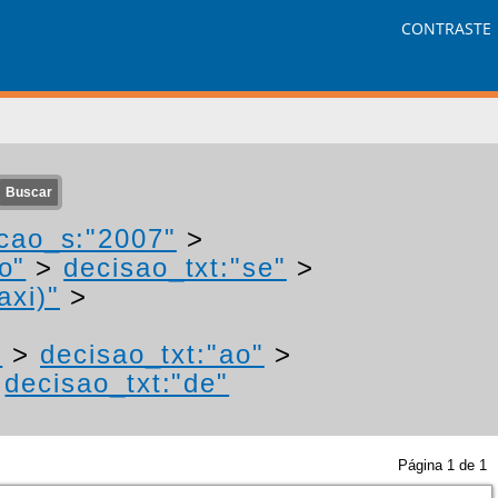
CONTRASTE
cao_s:"2007"
>
o"
>
decisao_txt:"se"
>
axi)"
>
"
>
decisao_txt:"ao"
>
>
decisao_txt:"de"
Página
1
de
1