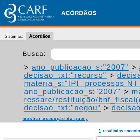
ACÓRDÃOS
Acordãos
Sistemas:
Busca:
>
ano_publicacao_s:"2007"
>
decisao_txt:"recurso"
>
decis
materia_s:"IPI- processos NT -
ano_publicacao_s:"2007"
>
ma
ressarc/restituição/bnf_fiscal(
decisao_txt:"negou"
>
decisao
mostrar execução da query
1
resultados encont