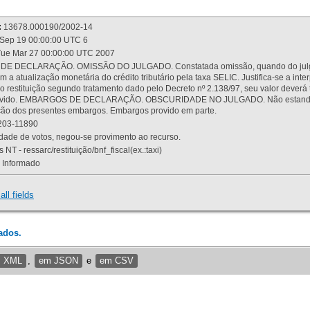
:
13678.000190/2002-14
Sep 19 00:00:00 UTC 6
ue Mar 27 00:00:00 UTC 2007
 DECLARAÇÃO. OMISSÃO DO JULGADO. Constatada omissão, quando do julgamen
m a atualização monetária do crédito tributário pela taxa SELIC. Justifica-se a 
 restituição segundo tratamento dado pelo Decreto nº 2.138/97, seu valor deverá 
rovido. EMBARGOS DE DECLARAÇÃO. OBSCURIDADE NO JULGADO. Não estando dev
osição dos presentes embargos. Embargos provido em parte.
03-11890
ade de votos, negou-se provimento ao recurso.
 NT - ressarc/restituição/bnf_fiscal(ex.:taxi)
Informado
all fields
ados.
m XML
,
em JSON
e
em CSV