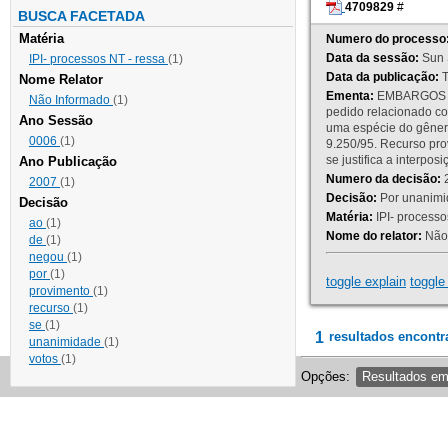
4709829
#
BUSCA FACETADA
Matéria
Numero do processo
Data da sessão:
Sun 
IPI- processos NT - ressa
(1)
Data da publicação:
T
Nome Relator
Ementa:
EMBARGOS DE
Não Informado
(1)
pedido relacionado co
Ano Sessão
uma espécie do gênero
0006
(1)
9.250/95. Recurso p
se justifica a interp
Ano Publicação
Numero da decisão:
2
2007
(1)
Decisão:
Por unanimid
Decisão
Matéria:
IPI- processos
ao
(1)
Nome do relator:
Não 
de
(1)
negou
(1)
por
(1)
toggle explain
toggle 
provimento
(1)
recurso
(1)
se
(1)
1
resultados encontr
unanimidade
(1)
votos
(1)
Opções:
Resultados e