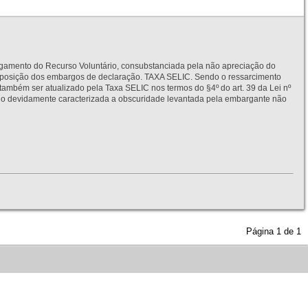
to do Recurso Voluntário, consubstanciada pela não apreciação do
interposição dos embargos de declaração. TAXA SELIC. Sendo o ressarcimento
também ser atualizado pela Taxa SELIC nos termos do §4º do art. 39 da Lei nº
idamente caracterizada a obscuridade levantada pela embargante não
Página
1
de
1