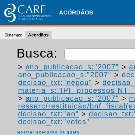
ACÓRDÃOS
Acordãos
Sistemas:
Busca:
>
ano_publicacao_s:"2007"
>
a
ano_publicacao_s:"2007"
>
dec
decisao_txt:"negou"
>
decisao_
materia_s:"IPI- processos NT - r
>
ano_publicacao_s:"2007"
>
m
ressarc/restituição/bnf_fiscal(ex
decisao_txt:"ao"
>
decisao_txt:
decisao_txt:"votos"
mostrar execução da query