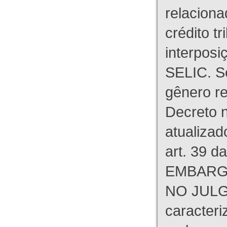
relaciona
crédito tr
interpos
SELIC. S
gênero re
Decreto n
atualizad
art. 39 d
EMBARG
NO JULG
caracteri