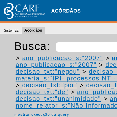
ACÓRDÃOS
Acordãos
Sistemas:
Busca:
>
ano_publicacao_s:"2007"
>
a
ano_publicacao_s:"2007"
>
dec
decisao_txt:"negou"
>
decisao_
materia_s:"IPI- processos NT - r
>
decisao_txt:"por"
>
decisao_t
decisao_txt:"de"
>
ano_publica
decisao_txt:"unanimidade"
>
a
nome_relator_s:"Não Informad
mostrar execução da query