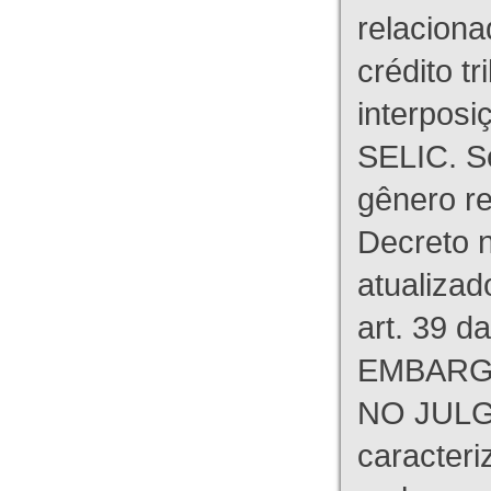
relaciona
crédito tr
interpos
SELIC. S
gênero re
Decreto n
atualizad
art. 39 d
EMBARG
NO JULG
caracteri