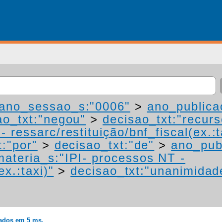
ano_sessao_s:"0006"
>
ano_publica
ao_txt:"negou"
>
decisao_txt:"recurs
 ressarc/restituição/bnf_fiscal(ex.:t
t:"por"
>
decisao_txt:"de"
>
ano_pub
materia_s:"IPI- processos NT -
ex.:taxi)"
>
decisao_txt:"unanimidad
rados em 5 ms.