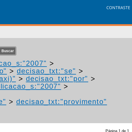
CONTRASTE
cao_s:"2007"
>
o"
>
decisao_txt:"se"
>
axi)"
>
decisao_txt:"por"
>
licacao_s:"2007"
>
e"
>
decisao_txt:"provimento"
Página
1
de
1