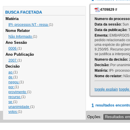
4709829
#
BUSCA FACETADA
Matéria
Numero do processo
Data da sessão:
Sun 
IPI- processos NT - ressa
(1)
Data da publicação:
T
Nome Relator
Ementa:
EMBARGOS DE
Não Informado
(1)
pedido relacionado co
Ano Sessão
uma espécie do gênero
0006
(1)
9.250/95. Recurso p
se justifica a interp
Ano Publicação
Numero da decisão:
2
2007
(1)
Decisão:
Por unanimid
Decisão
Matéria:
IPI- processos
ao
(1)
Nome do relator:
Não 
de
(1)
negou
(1)
por
(1)
toggle explain
toggle 
provimento
(1)
recurso
(1)
se
(1)
1
resultados encontr
unanimidade
(1)
votos
(1)
Opções:
Resultados e