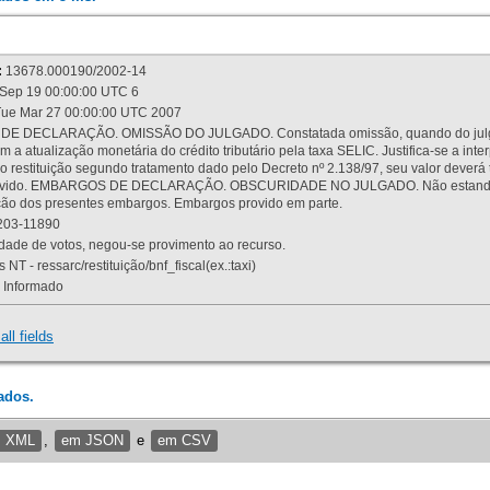
:
13678.000190/2002-14
Sep 19 00:00:00 UTC 6
ue Mar 27 00:00:00 UTC 2007
 DECLARAÇÃO. OMISSÃO DO JULGADO. Constatada omissão, quando do julgamen
m a atualização monetária do crédito tributário pela taxa SELIC. Justifica-se a 
 restituição segundo tratamento dado pelo Decreto nº 2.138/97, seu valor deverá 
rovido. EMBARGOS DE DECLARAÇÃO. OBSCURIDADE NO JULGADO. Não estando dev
osição dos presentes embargos. Embargos provido em parte.
03-11890
ade de votos, negou-se provimento ao recurso.
 NT - ressarc/restituição/bnf_fiscal(ex.:taxi)
Informado
all fields
ados.
m XML
,
em JSON
e
em CSV