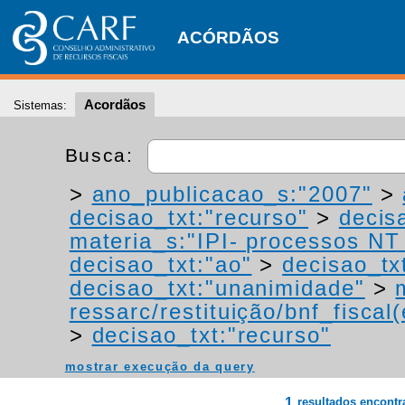
ACÓRDÃOS
Acordãos
Sistemas:
Busca:
>
ano_publicacao_s:"2007"
>
decisao_txt:"recurso"
>
decis
materia_s:"IPI- processos NT -
decisao_txt:"ao"
>
decisao_tx
decisao_txt:"unanimidade"
>
ressarc/restituição/bnf_fiscal(
>
decisao_txt:"recurso"
mostrar execução da query
1
resultados encont