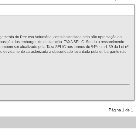
to do Recurso Voluntário, consubstanciada pela não apreciação do
interposição dos embargos de declaração. TAXA SELIC. Sendo o ressarcimento
também ser atualizado pela Taxa SELIC nos termos do §4º do art. 39 da Lei nº
idamente caracterizada a obscuridade levantada pela embargante não
Página
1
de
1