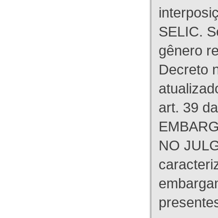
interpos
SELIC. S
gênero re
Decreto n
atualizad
art. 39 d
EMBARG
NO JULG
caracteri
embargant
presente