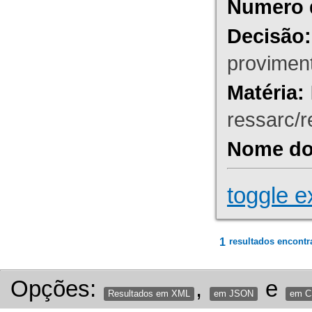
Numero 
Decisão:
proviment
Matéria:
ressarc/re
Nome do 
toggle e
1
resultados encontr
Opções:
,
e
Resultados em XML
em JSON
em 