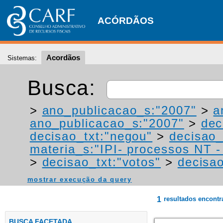
ACÓRDÃOS
Acordãos
Sistemas:
Busca:
>
ano_publicacao_s:"2007"
>
a
ano_publicacao_s:"2007"
>
dec
decisao_txt:"negou"
>
decisao_
materia_s:"IPI- processos NT - r
>
decisao_txt:"votos"
>
decisao
mostrar execução da query
1
resultados encont
BUSCA FACETADA