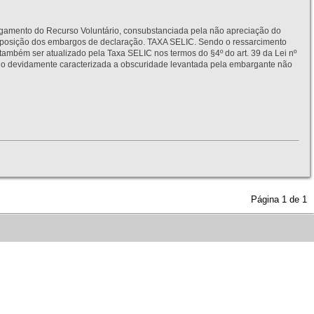
to do Recurso Voluntário, consubstanciada pela não apreciação do
interposição dos embargos de declaração. TAXA SELIC. Sendo o ressarcimento
também ser atualizado pela Taxa SELIC nos termos do §4º do art. 39 da Lei nº
idamente caracterizada a obscuridade levantada pela embargante não
Página
1
de
1