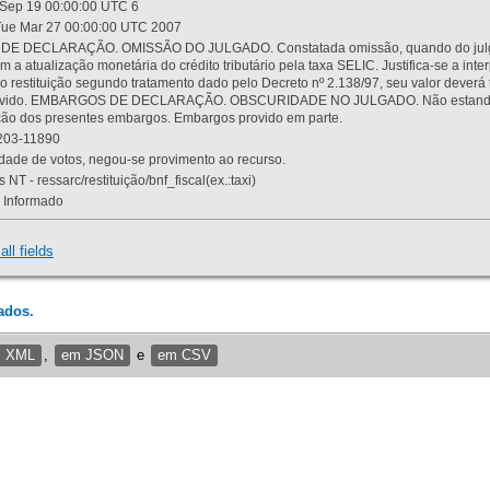
Sep 19 00:00:00 UTC 6
ue Mar 27 00:00:00 UTC 2007
 DECLARAÇÃO. OMISSÃO DO JULGADO. Constatada omissão, quando do julgamen
m a atualização monetária do crédito tributário pela taxa SELIC. Justifica-se a 
 restituição segundo tratamento dado pelo Decreto nº 2.138/97, seu valor deverá 
rovido. EMBARGOS DE DECLARAÇÃO. OBSCURIDADE NO JULGADO. Não estando dev
osição dos presentes embargos. Embargos provido em parte.
03-11890
ade de votos, negou-se provimento ao recurso.
 NT - ressarc/restituição/bnf_fiscal(ex.:taxi)
Informado
all fields
ados.
m XML
,
em JSON
e
em CSV