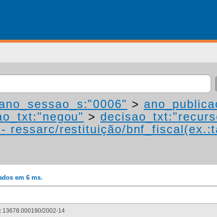
ano_sessao_s:"0006"
>
ano_publica
ao_txt:"negou"
>
decisao_txt:"recurs
 ressarc/restituição/bnf_fiscal(ex.:t
rados em 6 ms.
:
13678.000190/2002-14