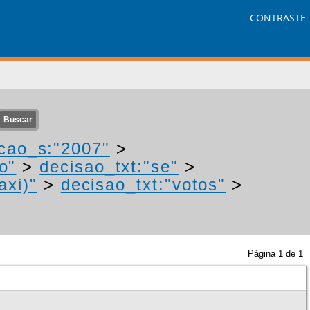
CONTRASTE
cao_s:"2007"
>
o"
>
decisao_txt:"se"
>
axi)"
>
decisao_txt:"votos"
>
Página
1
de
1