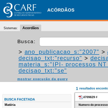
ACÓRDÃOS
Acordãos
Sistemas:
Busca:
>
ano_publicacao_s:"2007"
>
decisao_txt:"recurso"
>
decis
materia_s:"IPI- processos NT -
decisao_txt:"se"
mostrar execução da query
1
resultados encont
4709829
#
BUSCA FACETADA
Matéria
Numero do processo