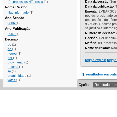
Data da sessão:
Sun 
IPI- processos NT - ressa
(1)
Data da publicação:
T
Nome Relator
Ementa:
EMBARGOS DE
Não Informado
(1)
pedido relacionado co
Ano Sessão
uma espécie do gênero
0006
(1)
9.250/95. Recurso p
se justifica a interp
Ano Publicação
Numero da decisão:
2
2007
(1)
Decisão:
Por unanimid
Decisão
Matéria:
IPI- processos
ao
(1)
Nome do relator:
Não 
de
(1)
negou
(1)
por
(1)
toggle explain
toggle 
provimento
(1)
recurso
(1)
se
(1)
1
resultados encontr
unanimidade
(1)
votos
(1)
Opções:
Resultados e