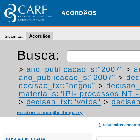
ACÓRDÃOS
Acordãos
Sistemas:
Busca:
>
ano_publicacao_s:"2007"
>
a
ano_publicacao_s:"2007"
>
dec
decisao_txt:"negou"
>
decisao_
materia_s:"IPI- processos NT - r
>
decisao_txt:"votos"
>
decisa
mostrar execução da query
1
resultados encont
BUSCA FACETADA