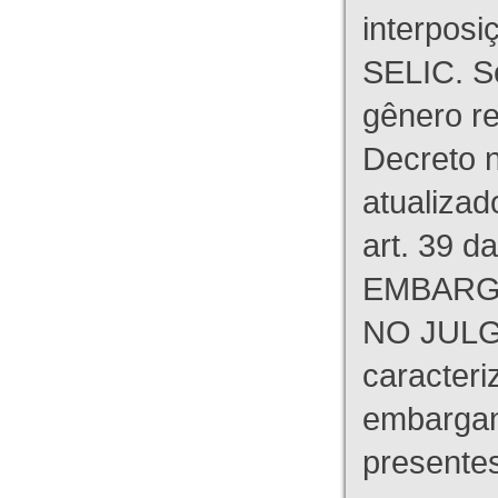
interpos
SELIC. S
gênero re
Decreto n
atualizad
art. 39 d
EMBARG
NO JULG
caracteri
embargant
presente