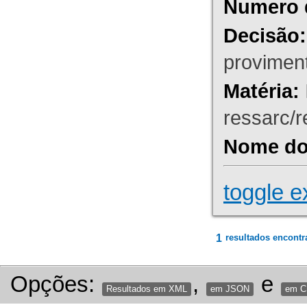
Numero 
Decisão:
proviment
Matéria:
ressarc/re
Nome do 
toggle e
1
resultados encontr
Opções:
,
e
Resultados em XML
em JSON
em 