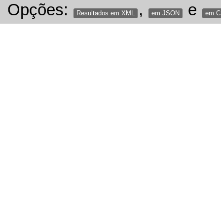
Opções:
,
e
Resultados em XML
em JSON
em 