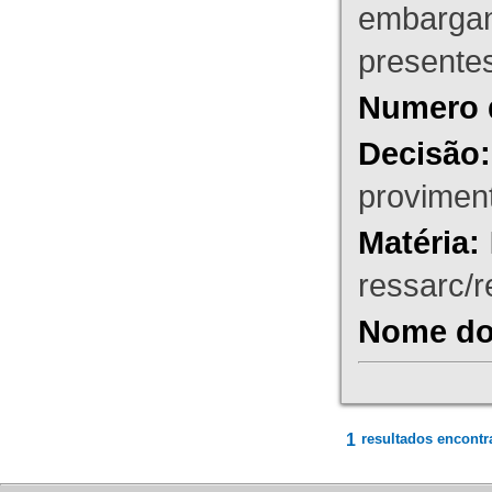
embargant
presente
Numero 
Decisão:
proviment
Matéria:
ressarc/re
Nome do 
1
resultados encontr