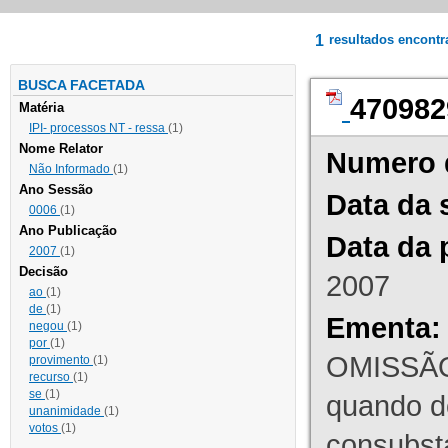
1
resultados encont
BUSCA FACETADA
470982
Matéria
IPI- processos NT - ressa
(1)
Nome Relator
Numero 
Não Informado
(1)
Ano Sessão
Data da 
0006
(1)
Ano Publicação
Data da 
2007
(1)
Decisão
2007
ao
(1)
de
(1)
Ementa:
negou
(1)
por
(1)
OMISSÃO
provimento
(1)
recurso
(1)
se
(1)
quando d
unanimidade
(1)
votos
(1)
consubst