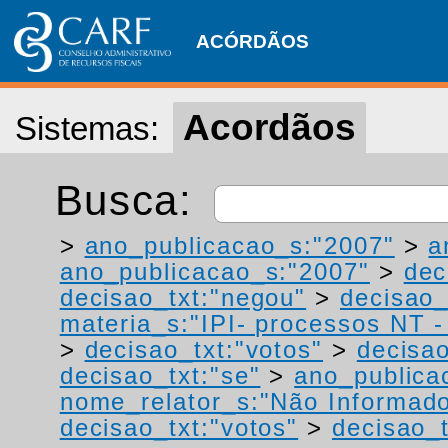
ACÓRDÃOS
Acordãos
Sistemas:
Busca:
>
ano_publicacao_s:"2007"
>
a
ano_publicacao_s:"2007"
>
dec
decisao_txt:"negou"
>
decisao_
materia_s:"IPI- processos NT - r
>
decisao_txt:"votos"
>
decisao
decisao_txt:"se"
>
ano_publica
nome_relator_s:"Não Informad
decisao_txt:"votos"
>
decisao_