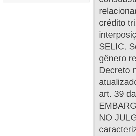
relaciona
crédito tr
interpos
SELIC. S
gênero re
Decreto n
atualizad
art. 39 d
EMBARG
NO JULG
caracteri