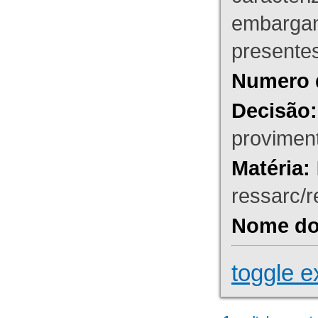
embargant
presente
Numero 
Decisão:
proviment
Matéria:
ressarc/re
Nome do 
toggle e