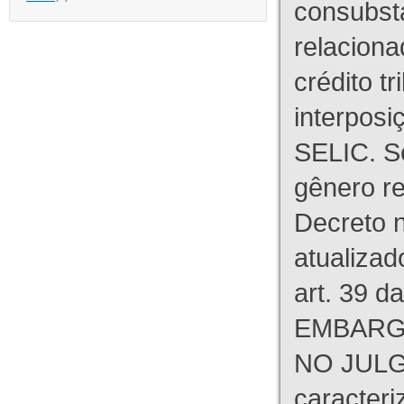
consubst
relaciona
crédito tr
interpos
SELIC. S
gênero re
Decreto n
atualizad
art. 39 d
EMBARG
NO JULG
caracteri