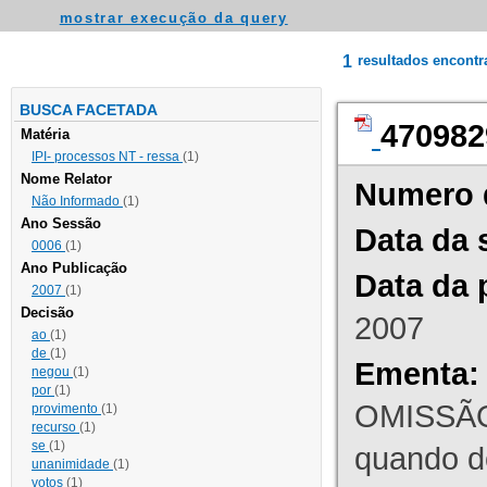
mostrar execução da query
1
resultados encont
BUSCA FACETADA
470982
Matéria
IPI- processos NT - ressa
(1)
Nome Relator
Numero 
Não Informado
(1)
Ano Sessão
Data da 
0006
(1)
Ano Publicação
Data da 
2007
(1)
Decisão
2007
ao
(1)
de
(1)
Ementa:
negou
(1)
por
(1)
OMISSÃO
provimento
(1)
recurso
(1)
se
(1)
quando d
unanimidade
(1)
votos
(1)