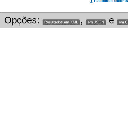
1
resultados encontr
Opções:
,
e
Resultados em XML
em JSON
em 