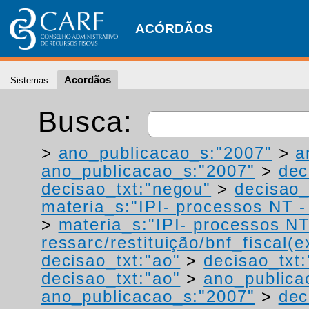
ACÓRDÃOS
Acordãos
Sistemas:
Busca:
>
ano_publicacao_s:"2007"
>
a
ano_publicacao_s:"2007"
>
dec
decisao_txt:"negou"
>
decisao_
materia_s:"IPI- processos NT - r
>
materia_s:"IPI- processos NT
ressarc/restituição/bnf_fiscal(ex
decisao_txt:"ao"
>
decisao_txt:
decisao_txt:"ao"
>
ano_publica
ano_publicacao_s:"2007"
>
dec