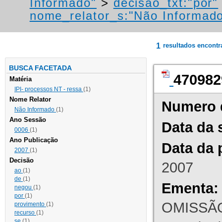
Informado"
>
decisao_txt:"por"
nome_relator_s:"Não Informad
1
resultados encont
BUSCA FACETADA
470982
Matéria
IPI- processos NT - ressa
(1)
Nome Relator
Numero 
Não Informado
(1)
Ano Sessão
Data da 
0006
(1)
Ano Publicação
Data da 
2007
(1)
Decisão
2007
ao
(1)
de
(1)
Ementa:
negou
(1)
por
(1)
OMISSÃO
provimento
(1)
recurso
(1)
se
(1)