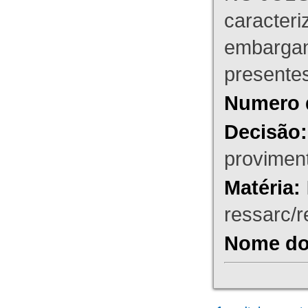
caracteri
embargant
presente
Numero 
Decisão:
proviment
Matéria:
ressarc/re
Nome do 