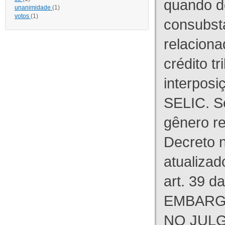
quando d
unanimidade
(1)
votos
(1)
consubst
relaciona
crédito tr
interpos
SELIC. S
gênero re
Decreto n
atualizad
art. 39 d
EMBARG
NO JULG