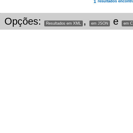
1
resultados encontr
Opções:
,
e
Resultados em XML
em JSON
em 