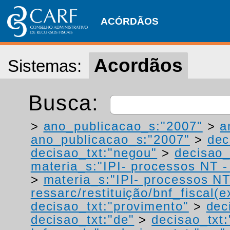
ACÓRDÃOS
Acordãos
Sistemas:
Busca:
>
ano_publicacao_s:"2007"
>
a
ano_publicacao_s:"2007"
>
dec
decisao_txt:"negou"
>
decisao_
materia_s:"IPI- processos NT - r
>
materia_s:"IPI- processos NT
ressarc/restituição/bnf_fiscal(ex
decisao_txt:"provimento"
>
dec
decisao_txt:"de"
>
decisao_txt