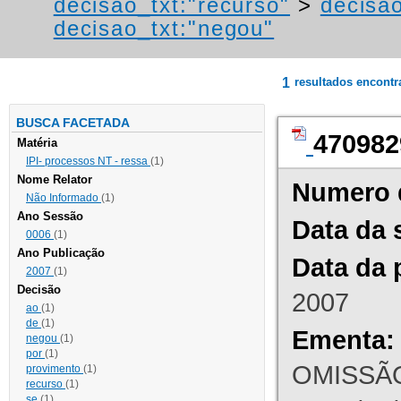
decisao_txt:"recurso"
>
decisao
decisao_txt:"negou"
1
resultados encont
BUSCA FACETADA
470982
Matéria
IPI- processos NT - ressa
(1)
Nome Relator
Numero 
Não Informado
(1)
Ano Sessão
Data da 
0006
(1)
Ano Publicação
Data da 
2007
(1)
Decisão
2007
ao
(1)
de
(1)
Ementa:
negou
(1)
por
(1)
OMISSÃO
provimento
(1)
recurso
(1)
se
(1)