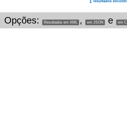
1
resultados encontr
Opções:
,
e
Resultados em XML
em JSON
em 