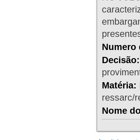
caracteri
embargant
presente
Numero 
Decisão:
proviment
Matéria:
ressarc/re
Nome do 