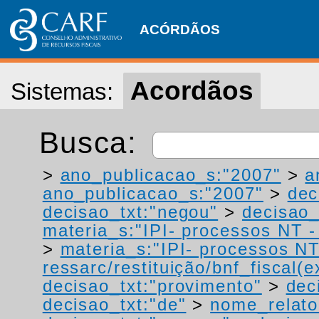
ACÓRDÃOS
Acordãos
Sistemas:
Busca:
>
ano_publicacao_s:"2007"
>
a
ano_publicacao_s:"2007"
>
dec
decisao_txt:"negou"
>
decisao_
materia_s:"IPI- processos NT - r
>
materia_s:"IPI- processos NT
ressarc/restituição/bnf_fiscal(ex
decisao_txt:"provimento"
>
dec
decisao_txt:"de"
>
nome_relato