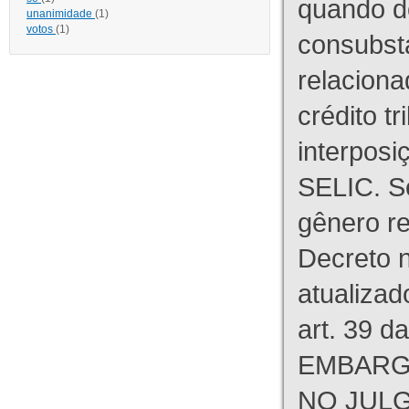
quando d
unanimidade
(1)
votos
(1)
consubst
relaciona
crédito tr
interpos
SELIC. S
gênero re
Decreto n
atualizad
art. 39 d
EMBARG
NO JULG