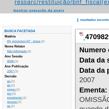
ressarc/restituição/bnf_fiscal(ex
mostrar execução da query
1
resultados encont
BUSCA FACETADA
470982
Matéria
IPI- processos NT - ressa
(1)
Nome Relator
Numero 
Não Informado
(1)
Ano Sessão
Data da 
0006
(1)
Ano Publicação
Data da 
2007
(1)
Decisão
2007
ao
(1)
de
(1)
Ementa:
negou
(1)
por
(1)
OMISSÃO
provimento
(1)
recurso
(1)
se
(1)
quando d