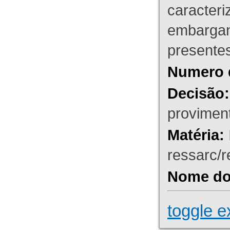
caracteri
embargant
presente
Numero 
Decisão:
proviment
Matéria:
ressarc/re
Nome do 
toggle e