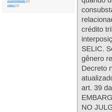
unanimidade
(1)
votos
(1)
consubst
relaciona
crédito tr
interpos
SELIC. S
gênero re
Decreto n
atualizad
art. 39 d
EMBARG
NO JULG