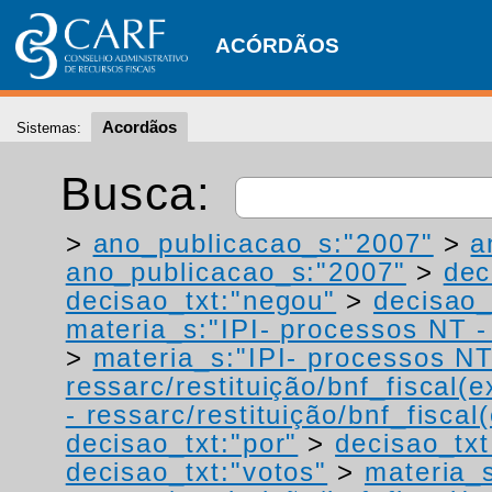
ACÓRDÃOS
Acordãos
Sistemas:
Busca:
>
ano_publicacao_s:"2007"
>
a
ano_publicacao_s:"2007"
>
dec
decisao_txt:"negou"
>
decisao_
materia_s:"IPI- processos NT - r
>
materia_s:"IPI- processos NT
ressarc/restituição/bnf_fiscal(ex
- ressarc/restituição/bnf_fiscal(
decisao_txt:"por"
>
decisao_txt
decisao_txt:"votos"
>
materia_s