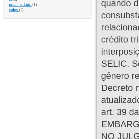
quando d
unanimidade
(1)
votos
(1)
consubst
relaciona
crédito tr
interpos
SELIC. S
gênero re
Decreto n
atualizad
art. 39 d
EMBARG
NO JULG