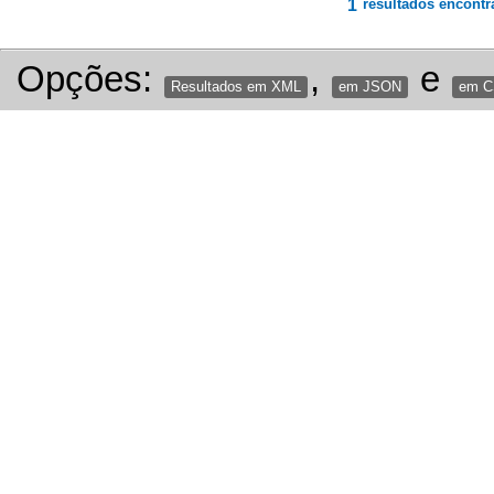
1
resultados encontr
Opções:
,
e
Resultados em XML
em JSON
em 