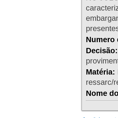
caracteri
embargant
presente
Numero 
Decisão:
proviment
Matéria:
ressarc/re
Nome do 