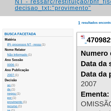
NT - ressarc/restituição/bnf_fis
decisao_txt:"provimento"
1
resultados encont
BUSCA FACETADA
470982
Matéria
IPI- processos NT - ressa
(1)
Nome Relator
Numero 
Não Informado
(1)
Ano Sessão
Data da 
0006
(1)
Ano Publicação
Data da 
2007
(1)
Decisão
2007
ao
(1)
de
(1)
Ementa:
negou
(1)
por
(1)
OMISSÃO
provimento
(1)
recurso
(1)
se
(1)