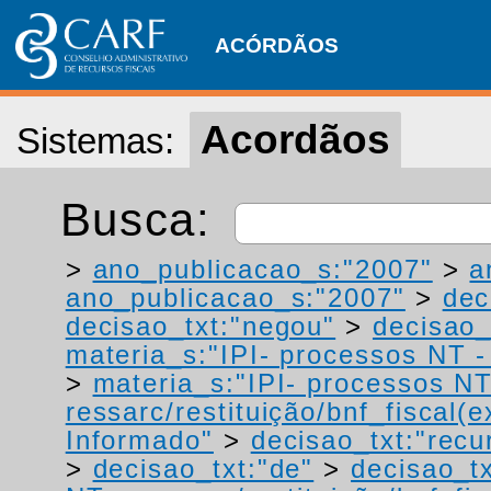
ACÓRDÃOS
Acordãos
Sistemas:
Busca:
>
ano_publicacao_s:"2007"
>
a
ano_publicacao_s:"2007"
>
dec
decisao_txt:"negou"
>
decisao_
materia_s:"IPI- processos NT - r
>
materia_s:"IPI- processos NT
ressarc/restituição/bnf_fiscal(ex
Informado"
>
decisao_txt:"recu
>
decisao_txt:"de"
>
decisao_tx