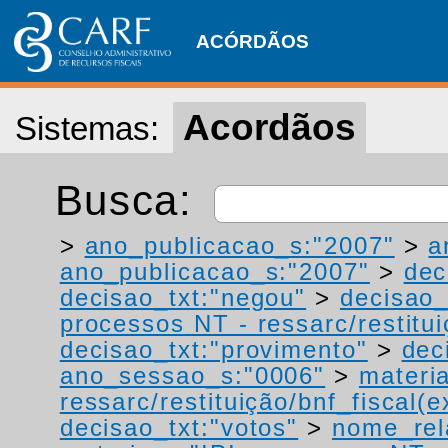
ACÓRDÃOS
Acordãos
Sistemas:
Busca:
>
ano_publicacao_s:"2007"
>
a
ano_publicacao_s:"2007"
>
dec
decisao_txt:"negou"
>
decisao_
processos NT - ressarc/restituiç
decisao_txt:"provimento"
>
dec
ano_sessao_s:"0006"
>
materi
ressarc/restituição/bnf_fiscal(ex
decisao_txt:"votos"
>
nome_rel