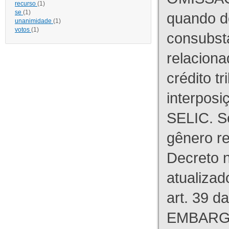
recurso
(1)
se
(1)
quando d
unanimidade
(1)
votos
(1)
consubst
relaciona
crédito tr
interpos
SELIC. S
gênero re
Decreto n
atualizad
art. 39 d
EMBARG