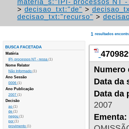
materia_s:"IPI- processos NT - r
>
decisao_txt:"de"
>
decisao_t
decisao_txt:"recurso"
>
decisa
1
resultados encont
BUSCA FACETADA
470982
Matéria
IPI- processos NT - ressa
(1)
Nome Relator
Numero 
Não Informado
(1)
Ano Sessão
Data da 
0006
(1)
Ano Publicação
Data da 
2007
(1)
Decisão
2007
ao
(1)
de
(1)
Ementa:
negou
(1)
por
(1)
OMISSÃO
provimento
(1)