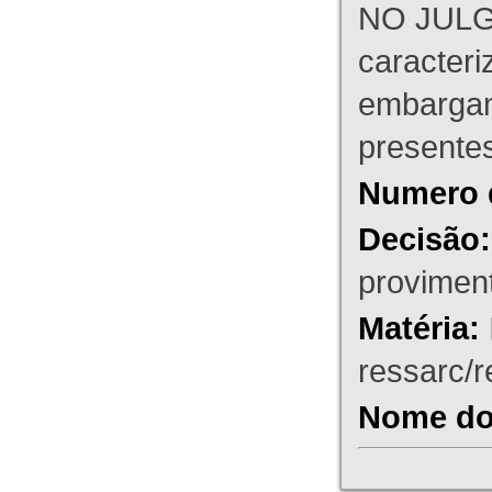
NO JULG
caracteri
embargant
presente
Numero 
Decisão:
proviment
Matéria:
ressarc/re
Nome do 