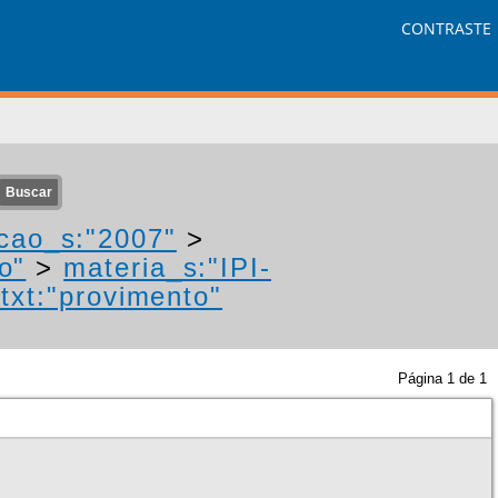
CONTRASTE
cao_s:"2007"
>
o"
>
materia_s:"IPI-
txt:"provimento"
Página
1
de
1