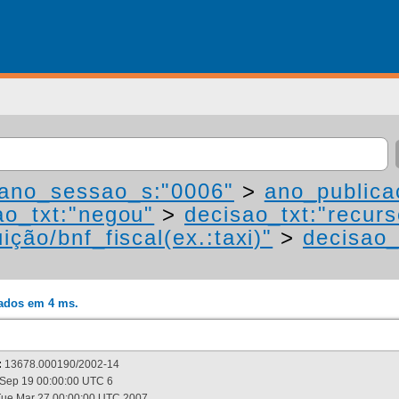
ano_sessao_s:"0006"
>
ano_publica
ao_txt:"negou"
>
decisao_txt:"recurs
ição/bnf_fiscal(ex.:taxi)"
>
decisao_
rados em 4 ms.
:
13678.000190/2002-14
Sep 19 00:00:00 UTC 6
ue Mar 27 00:00:00 UTC 2007