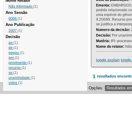
Nome Relator
Ementa:
EMBARGOS DE
Não Informado
(1)
pedido relacionado co
Ano Sessão
uma espécie do gênero
0006
(1)
9.250/95. Recurso p
se justifica a interp
Ano Publicação
Numero da decisão:
2
2007
(1)
Decisão:
Por unanimid
Decisão
Matéria:
IPI- processos
ao
(1)
Nome do relator:
Não 
de
(1)
negou
(1)
por
(1)
toggle explain
toggle 
provimento
(1)
recurso
(1)
se
(1)
1
resultados encontr
unanimidade
(1)
votos
(1)
Opções:
Resultados e