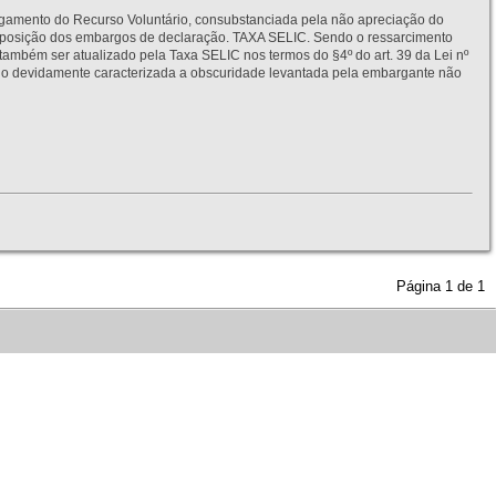
to do Recurso Voluntário, consubstanciada pela não apreciação do
interposição dos embargos de declaração. TAXA SELIC. Sendo o ressarcimento
também ser atualizado pela Taxa SELIC nos termos do §4º do art. 39 da Lei nº
idamente caracterizada a obscuridade levantada pela embargante não
Página
1
de
1