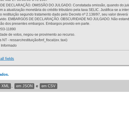
 DECLARAÇÃO. OMISSÃO DO JULGADO. Constatada omissão, quando do julgamen
m a atualização monetária do crédito tributário pela taxa SELIC. Justifica-se a 
 restituição segundo tratamento dado pelo Decreto nº 2.138/97, seu valor deverá 
rovido. EMBARGOS DE DECLARAÇÃO. OBSCURIDADE NO JULGADO. Não estando dev
osição dos presentes embargos. Embargos provido em parte.
03-11890
ade de votos, negou-se provimento ao recurso.
 NT - ressarc/restituição/bnf_fiscal(ex.:taxi)
Informado
all fields
ados.
m XML
,
em JSON
e
em CSV