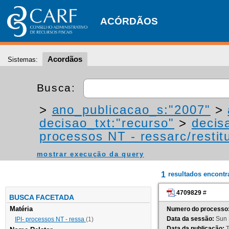
ACÓRDÃOS
Acordãos
Sistemas:
Busca:
>
ano_publicacao_s:"2007"
>
decisao_txt:"recurso"
>
decis
processos NT - ressarc/restitu
mostrar execução da query
1
resultados encont
4709829
#
BUSCA FACETADA
Matéria
Numero do processo
Data da sessão:
Sun 
IPI- processos NT - ressa
(1)
Data da publicação:
T