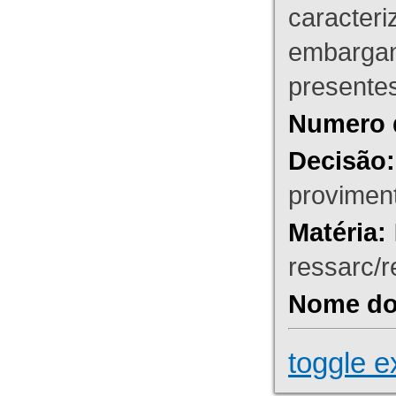
caracteri
embargant
presente
Numero 
Decisão:
proviment
Matéria:
ressarc/re
Nome do 
toggle e