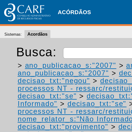
ACÓRDÃOS
Acordãos
Sistemas:
Busca:
>
ano_publicacao_s:"2007"
>
a
ano_publicacao_s:"2007"
>
dec
decisao_txt:"negou"
>
decisao_
processos NT - ressarc/restituiç
decisao_txt:"se"
>
decisao_txt
Informado"
>
decisao_txt:"se"
processos NT - ressarc/restituiç
nome_relator_s:"Não Informad
decisao_txt:"provimento"
>
dec