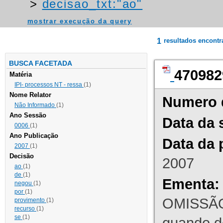
>
decisao_txt:"ao"
mostrar execução da query
1
resultados encont
BUSCA FACETADA
470982
Matéria
IPI- processos NT - ressa
(1)
Nome Relator
Numero 
Não Informado
(1)
Ano Sessão
Data da 
0006
(1)
Ano Publicação
Data da 
2007
(1)
Decisão
2007
ao
(1)
de
(1)
Ementa:
negou
(1)
por
(1)
OMISSÃO
provimento
(1)
recurso
(1)
se
(1)
quando d