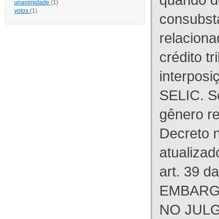
unanimidade
(1)
votos
(1)
consubst
relaciona
crédito tr
interpos
SELIC. S
gênero re
Decreto n
atualizad
art. 39 d
EMBARG
NO JULG