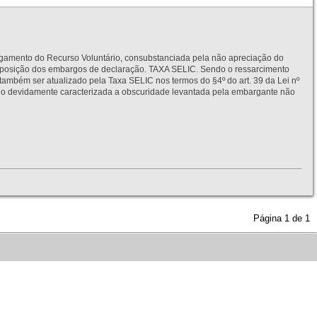
to do Recurso Voluntário, consubstanciada pela não apreciação do
interposição dos embargos de declaração. TAXA SELIC. Sendo o ressarcimento
também ser atualizado pela Taxa SELIC nos termos do §4º do art. 39 da Lei nº
idamente caracterizada a obscuridade levantada pela embargante não
Página
1
de
1