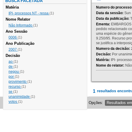
BUSCA FACETADA
Matéria
Numero do processo
Data da sessão:
Sun 
IPI- processos NT - ressa
(1)
Data da publicação:
T
Nome Relator
Ementa:
EMBARGOS DE
Não Informado
(1)
pedido relacionado co
Ano Sessão
uma espécie do gênero
0006
(1)
9.250/95. Recurso p
se justifica a interp
Ano Publicação
Numero da decisão:
2
2007
(1)
Decisão:
Por unanimid
Decisão
Matéria:
IPI- processos
ao
(1)
Nome do relator:
Não 
de
(1)
negou
(1)
por
(1)
provimento
(1)
recurso
(1)
1
resultados encontr
se
(1)
unanimidade
(1)
votos
(1)
Opções:
Resultados e