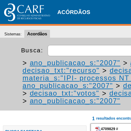
ACÓRDÃOS
Acordãos
Sistemas:
Busca:
>
ano_publicacao_s:"2007"
>
decisao_txt:"recurso"
>
decis
materia_s:"IPI- processos NT -
ano_publicacao_s:"2007"
>
de
>
decisao_txt:"votos"
>
decis
>
ano_publicacao_s:"2007"
1
resultados encont
4709829
#