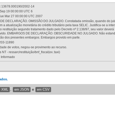
:
13678.000190/2002-14
Sep 19 00:00:00 UTC 6
ue Mar 27 00:00:00 UTC 2007
 DECLARAÇÃO. OMISSÃO DO JULGADO. Constatada omissão, quando do julgamen
m a atualização monetária do crédito tributário pela taxa SELIC. Justifica-se a 
 restituição segundo tratamento dado pelo Decreto nº 2.138/97, seu valor deverá 
rovido. EMBARGOS DE DECLARAÇÃO. OBSCURIDADE NO JULGADO. Não estando dev
osição dos presentes embargos. Embargos provido em parte.
03-11890
ade de votos, negou-se provimento ao recurso.
 NT - ressarc/restituição/bnf_fiscal(ex.:taxi)
Informado
ados.
m XML
,
em JSON
e
em CSV