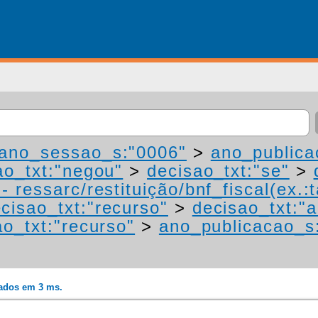
ano_sessao_s:"0006"
>
ano_publica
ao_txt:"negou"
>
decisao_txt:"se"
>
 ressarc/restituição/bnf_fiscal(ex.:t
cisao_txt:"recurso"
>
decisao_txt:"a
ao_txt:"recurso"
>
ano_publicacao_s
rados em 3 ms.