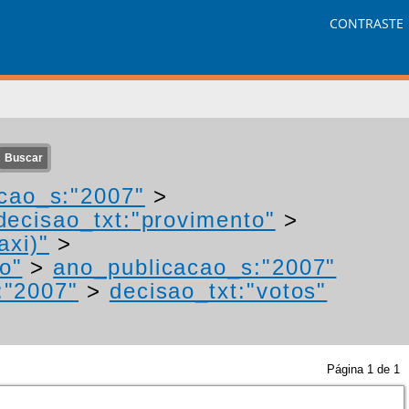
CONTRASTE
cao_s:"2007"
>
decisao_txt:"provimento"
>
axi)"
>
o"
>
ano_publicacao_s:"2007"
:"2007"
>
decisao_txt:"votos"
Página
1
de
1