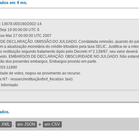
rados em 4 ms.
:
13678.000190/2002-14
Sep 19 00:00:00 UTC 6
ue Mar 27 00:00:00 UTC 2007
 DECLARAÇÃO. OMISSÃO DO JULGADO. Constatada omissão, quando do julgamen
m a atualização monetária do crédito tributário pela taxa SELIC. Justifica-se a 
 restituição segundo tratamento dado pelo Decreto nº 2.138/97, seu valor deverá 
rovido. EMBARGOS DE DECLARAÇÃO. OBSCURIDADE NO JULGADO. Não estando dev
osição dos presentes embargos. Embargos provido em parte.
03-11890
ade de votos, negou-se provimento ao recurso.
 NT - ressarc/restituição/bnf_fiscal(ex.:taxi)
Informado
ados.
m XML
,
em JSON
e
em CSV