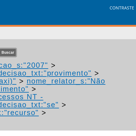
CONTRASTE
cao_s:"2007"
>
decisao_txt:"provimento"
>
axi)"
>
nome_relator_s:"Não
vimento"
>
ocessos NT -
decisao_txt:"se"
>
t:"recurso"
>