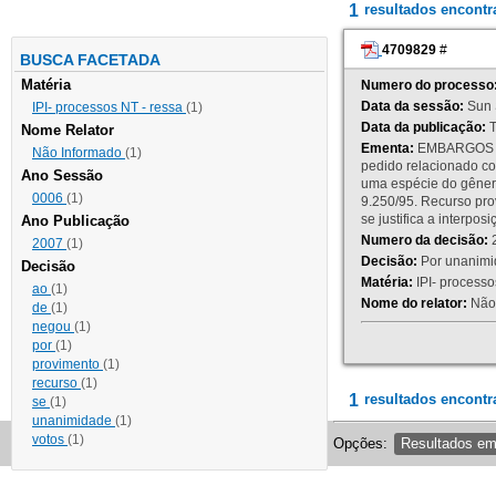
1
resultados encont
4709829
#
BUSCA FACETADA
Matéria
Numero do processo
Data da sessão:
Sun 
IPI- processos NT - ressa
(1)
Data da publicação:
T
Nome Relator
Ementa:
EMBARGOS DE
Não Informado
(1)
pedido relacionado co
Ano Sessão
uma espécie do gênero
0006
(1)
9.250/95. Recurso p
se justifica a interp
Ano Publicação
Numero da decisão:
2
2007
(1)
Decisão:
Por unanimid
Decisão
Matéria:
IPI- processos
ao
(1)
Nome do relator:
Não 
de
(1)
negou
(1)
por
(1)
provimento
(1)
recurso
(1)
1
resultados encontr
se
(1)
unanimidade
(1)
votos
(1)
Opções:
Resultados e