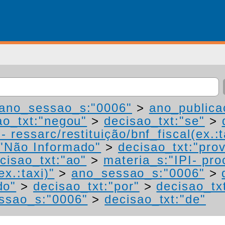
ano_sessao_s:"0006"
>
ano_publica
ao_txt:"negou"
>
decisao_txt:"se"
>
 ressarc/restituição/bnf_fiscal(ex.:t
"Não Informado"
>
decisao_txt:"pro
cisao_txt:"ao"
>
materia_s:"IPI- pr
ex.:taxi)"
>
ano_sessao_s:"0006"
>
do"
>
decisao_txt:"por"
>
decisao_tx
ssao_s:"0006"
>
decisao_txt:"de"