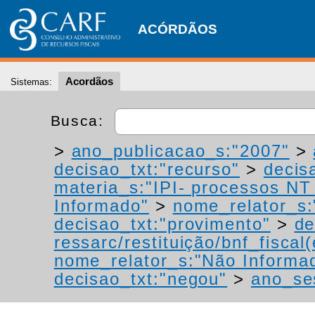
ACÓRDÃOS
Acordãos
Sistemas:
Busca:
>
ano_publicacao_s:"2007"
>
decisao_txt:"recurso"
>
decis
materia_s:"IPI- processos NT -
Informado"
>
nome_relator_s:
decisao_txt:"provimento"
>
de
ressarc/restituição/bnf_fiscal(
nome_relator_s:"Não Informa
decisao_txt:"negou"
>
ano_se