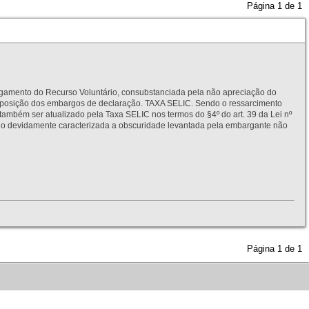
Página
1
de
1
to do Recurso Voluntário, consubstanciada pela não apreciação do
interposição dos embargos de declaração. TAXA SELIC. Sendo o ressarcimento
também ser atualizado pela Taxa SELIC nos termos do §4º do art. 39 da Lei nº
idamente caracterizada a obscuridade levantada pela embargante não
Página
1
de
1