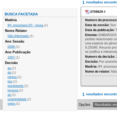
1
resultados encont
4709829
#
BUSCA FACETADA
Matéria
Numero do processo
Data da sessão:
Sun 
IPI- processos NT - ressa
(1)
Data da publicação:
T
Nome Relator
Ementa:
EMBARGOS DE
Não Informado
(1)
pedido relacionado co
Ano Sessão
uma espécie do gênero
0006
(1)
9.250/95. Recurso p
se justifica a interp
Ano Publicação
Numero da decisão:
2
2007
(1)
Decisão:
Por unanimid
Decisão
Matéria:
IPI- processos
ao
(1)
Nome do relator:
Não 
de
(1)
negou
(1)
por
(1)
provimento
(1)
recurso
(1)
1
resultados encontr
se
(1)
unanimidade
(1)
votos
(1)
Opções:
Resultados e