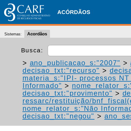
ACÓRDÃOS
Acordãos
Sistemas:
Busca:
>
ano_publicacao_s:"2007"
>
decisao_txt:"recurso"
>
decis
materia_s:"IPI- processos NT -
Informado"
>
nome_relator_s:
decisao_txt:"provimento"
>
de
ressarc/restituição/bnf_fiscal(
nome_relator_s:"Não Informa
decisao_txt:"negou"
>
ano_se