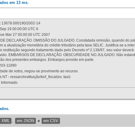
rados em 13 ms.
:
13678.000190/2002-14
Sep 19 00:00:00 UTC 6
ue Mar 27 00:00:00 UTC 2007
 DECLARAÇÃO. OMISSÃO DO JULGADO. Constatada omissão, quando do julgamen
m a atualização monetária do crédito tributário pela taxa SELIC. Justifica-se a 
 restituição segundo tratamento dado pelo Decreto nº 2.138/97, seu valor deverá 
rovido. EMBARGOS DE DECLARAÇÃO. OBSCURIDADE NO JULGADO. Não estando dev
osição dos presentes embargos. Embargos provido em parte.
03-11890
ade de votos, negou-se provimento ao recurso.
 NT - ressarc/restituição/bnf_fiscal(ex.:taxi)
Informado
ados.
m XML
,
em JSON
e
em CSV