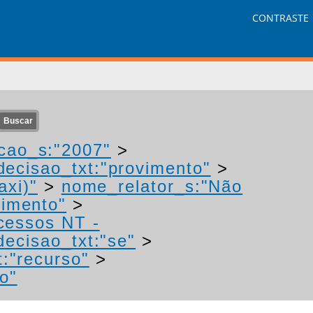
CONTRASTE
cao_s:"2007"
>
decisao_txt:"provimento"
>
axi)"
>
nome_relator_s:"Não
vimento"
>
ocessos NT -
decisao_txt:"se"
>
t:"recurso"
>
o"