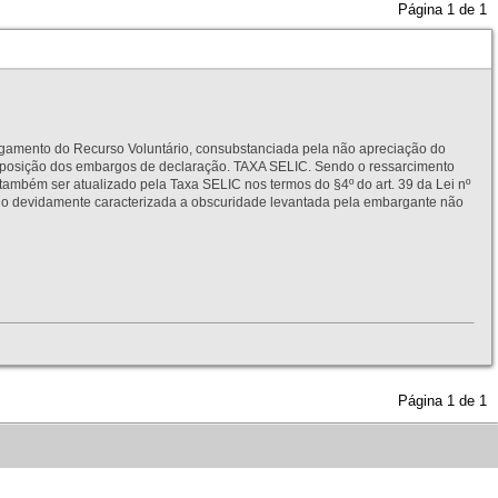
Página
1
de
1
to do Recurso Voluntário, consubstanciada pela não apreciação do
interposição dos embargos de declaração. TAXA SELIC. Sendo o ressarcimento
também ser atualizado pela Taxa SELIC nos termos do §4º do art. 39 da Lei nº
idamente caracterizada a obscuridade levantada pela embargante não
Página
1
de
1