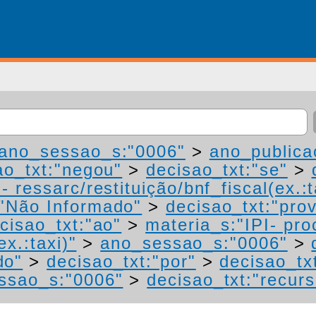
ano_sessao_s:"0006"
>
ano_publica
ao_txt:"negou"
>
decisao_txt:"se"
>
 ressarc/restituição/bnf_fiscal(ex.:t
"Não Informado"
>
decisao_txt:"pro
cisao_txt:"ao"
>
materia_s:"IPI- pr
ex.:taxi)"
>
ano_sessao_s:"0006"
>
do"
>
decisao_txt:"por"
>
decisao_tx
ssao_s:"0006"
>
decisao_txt:"recurs