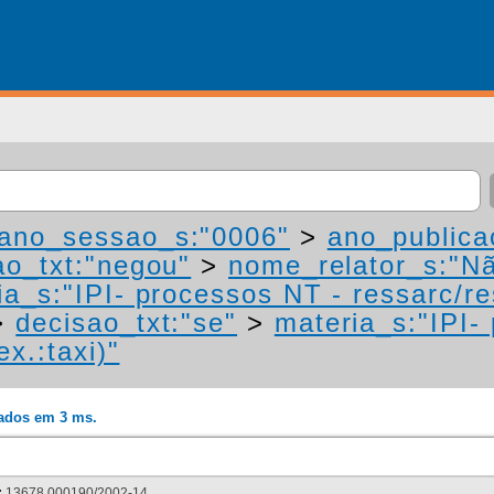
ano_sessao_s:"0006"
>
ano_publica
ao_txt:"negou"
>
nome_relator_s:"N
a_s:"IPI- processos NT - ressarc/res
>
decisao_txt:"se"
>
materia_s:"IPI-
ex.:taxi)"
rados em 3 ms.
:
13678.000190/2002-14