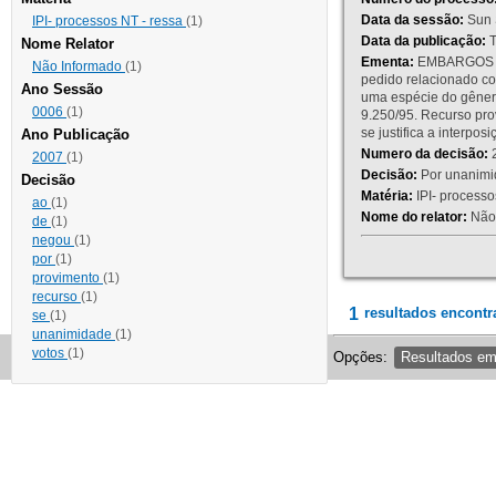
Data da sessão:
Sun 
IPI- processos NT - ressa
(1)
Data da publicação:
T
Nome Relator
Ementa:
EMBARGOS DE
Não Informado
(1)
pedido relacionado co
Ano Sessão
uma espécie do gênero
0006
(1)
9.250/95. Recurso p
se justifica a interp
Ano Publicação
Numero da decisão:
2
2007
(1)
Decisão:
Por unanimid
Decisão
Matéria:
IPI- processos
ao
(1)
Nome do relator:
Não 
de
(1)
negou
(1)
por
(1)
provimento
(1)
recurso
(1)
1
resultados encontr
se
(1)
unanimidade
(1)
votos
(1)
Opções:
Resultados e