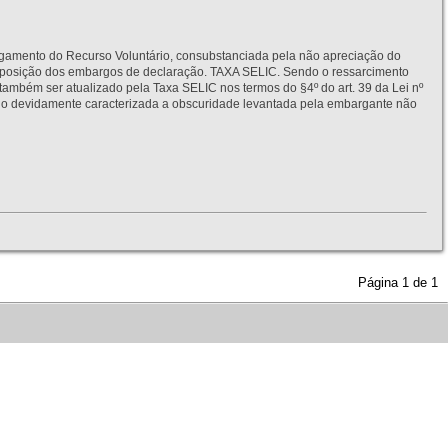
to do Recurso Voluntário, consubstanciada pela não apreciação do
interposição dos embargos de declaração. TAXA SELIC. Sendo o ressarcimento
também ser atualizado pela Taxa SELIC nos termos do §4º do art. 39 da Lei nº
idamente caracterizada a obscuridade levantada pela embargante não
Página
1
de
1