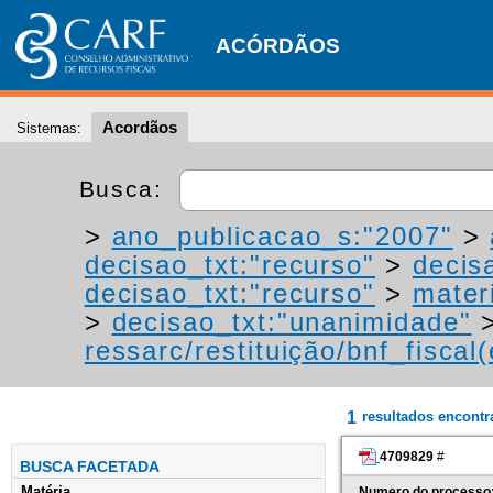
ACÓRDÃOS
Acordãos
Sistemas:
Busca:
>
ano_publicacao_s:"2007"
>
decisao_txt:"recurso"
>
decis
decisao_txt:"recurso"
>
materi
>
decisao_txt:"unanimidade"
ressarc/restituição/bnf_fiscal(
1
resultados encont
4709829
#
BUSCA FACETADA
Matéria
Numero do processo