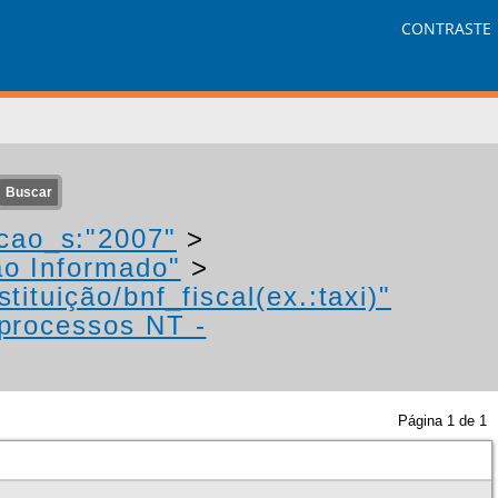
CONTRASTE
cao_s:"2007"
>
ão Informado"
>
tituição/bnf_fiscal(ex.:taxi)"
 processos NT -
Página
1
de
1