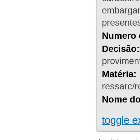
embargant
presente
Numero 
Decisão:
proviment
Matéria:
ressarc/re
Nome do 
toggle e