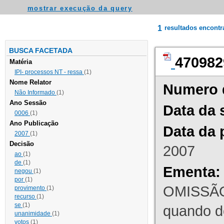
mostrar execução da query
1
resultados encont
BUSCA FACETADA
470982
Matéria
IPI- processos NT - ressa
(1)
Nome Relator
Numero 
Não Informado
(1)
Ano Sessão
Data da 
0006
(1)
Ano Publicação
Data da 
2007
(1)
Decisão
2007
ao
(1)
de
(1)
Ementa:
negou
(1)
por
(1)
OMISSÃO
provimento
(1)
recurso
(1)
se
(1)
quando d
unanimidade
(1)
votos
(1)