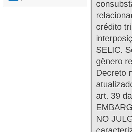
consubst
relaciona
crédito tr
interpos
SELIC. S
gênero re
Decreto n
atualizad
art. 39 d
EMBARG
NO JULG
caracteri