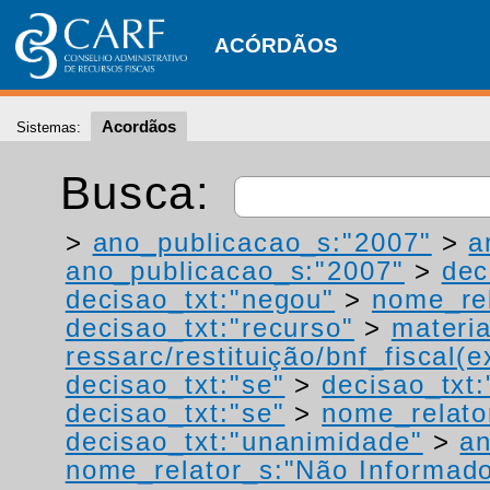
ACÓRDÃOS
Acordãos
Sistemas:
Busca:
>
ano_publicacao_s:"2007"
>
a
ano_publicacao_s:"2007"
>
dec
decisao_txt:"negou"
>
nome_rel
decisao_txt:"recurso"
>
materia
ressarc/restituição/bnf_fiscal(ex
decisao_txt:"se"
>
decisao_txt
decisao_txt:"se"
>
nome_relato
decisao_txt:"unanimidade"
>
an
nome_relator_s:"Não Informad