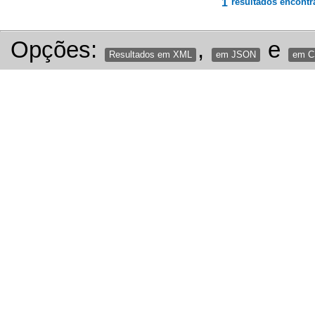
1
resultados encontr
Opções:
,
e
Resultados em XML
em JSON
em 