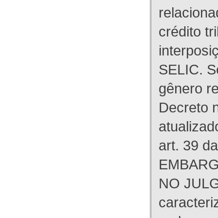
relaciona
crédito tr
interpos
SELIC. S
gênero re
Decreto n
atualizad
art. 39 d
EMBARG
NO JULG
caracteri