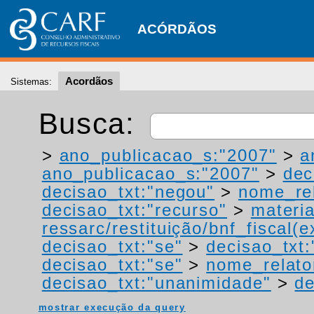
ACÓRDÃOS
Acordãos
Sistemas:
Busca:
>
ano_publicacao_s:"2007"
>
a
ano_publicacao_s:"2007"
>
dec
decisao_txt:"negou"
>
nome_rel
decisao_txt:"recurso"
>
materia
ressarc/restituição/bnf_fiscal(ex
decisao_txt:"se"
>
decisao_txt
decisao_txt:"se"
>
nome_relato
decisao_txt:"unanimidade"
>
de
mostrar execução da query