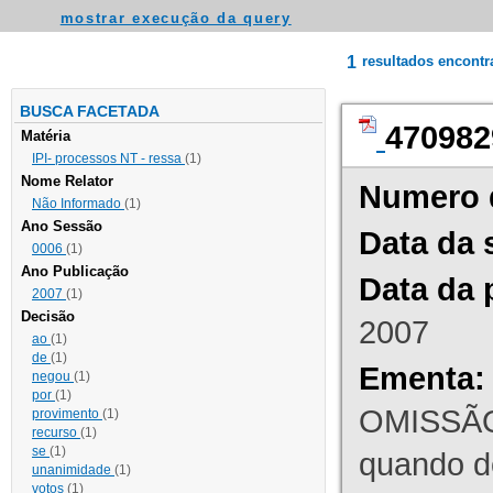
mostrar execução da query
1
resultados encont
BUSCA FACETADA
470982
Matéria
IPI- processos NT - ressa
(1)
Nome Relator
Numero 
Não Informado
(1)
Ano Sessão
Data da 
0006
(1)
Ano Publicação
Data da 
2007
(1)
Decisão
2007
ao
(1)
de
(1)
Ementa:
negou
(1)
por
(1)
OMISSÃO
provimento
(1)
recurso
(1)
se
(1)
quando d
unanimidade
(1)
votos
(1)