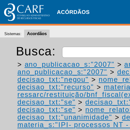
ACÓRDÃOS
Acordãos
Sistemas:
Busca:
>
ano_publicacao_s:"2007"
>
a
ano_publicacao_s:"2007"
>
dec
decisao_txt:"negou"
>
nome_rel
decisao_txt:"recurso"
>
materia
ressarc/restituição/bnf_fiscal(ex
decisao_txt:"se"
>
decisao_txt
decisao_txt:"se"
>
nome_relato
decisao_txt:"unanimidade"
>
de
materia_s:"IPI- processos NT - r