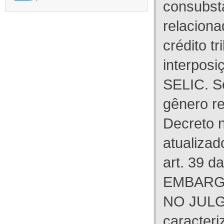
consubst
relaciona
crédito tr
interpos
SELIC. S
gênero re
Decreto n
atualizad
art. 39 d
EMBARG
NO JULG
caracteri