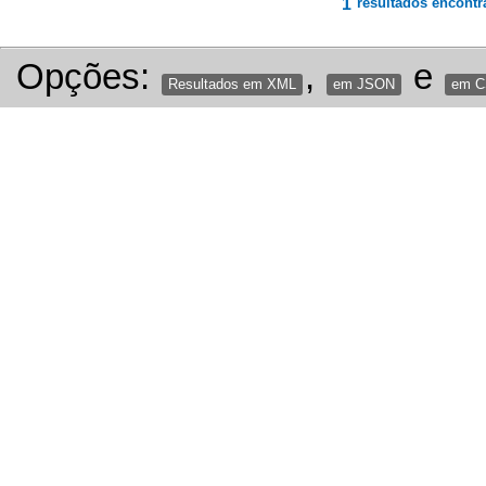
1
resultados encontr
Opções:
,
e
Resultados em XML
em JSON
em 