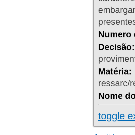
embargant
presente
Numero 
Decisão:
proviment
Matéria:
ressarc/re
Nome do 
toggle e