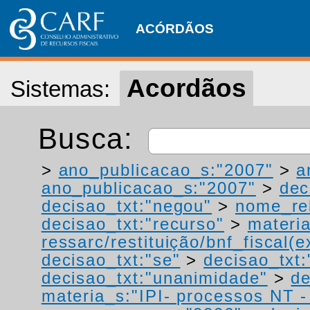
ACÓRDÃOS
Acordãos
Sistemas:
Busca:
>
ano_publicacao_s:"2007"
>
a
ano_publicacao_s:"2007"
>
dec
decisao_txt:"negou"
>
nome_rel
decisao_txt:"recurso"
>
materia
ressarc/restituição/bnf_fiscal(ex
decisao_txt:"se"
>
decisao_txt
decisao_txt:"unanimidade"
>
de
materia_s:"IPI- processos NT - r