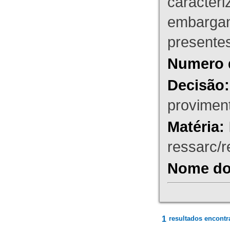
caracteri
embargant
presente
Numero 
Decisão:
proviment
Matéria:
ressarc/re
Nome do 
1
resultados encontr