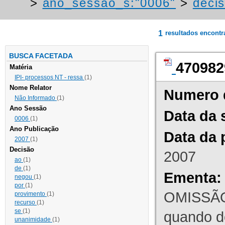
>
ano_sessao_s:"0006"
>
deci
1
resultados encont
BUSCA FACETADA
470982
Matéria
IPI- processos NT - ressa
(1)
Nome Relator
Numero 
Não Informado
(1)
Ano Sessão
Data da 
0006
(1)
Ano Publicação
Data da 
2007
(1)
Decisão
2007
ao
(1)
de
(1)
Ementa:
negou
(1)
por
(1)
OMISSÃO
provimento
(1)
recurso
(1)
se
(1)
quando d
unanimidade
(1)