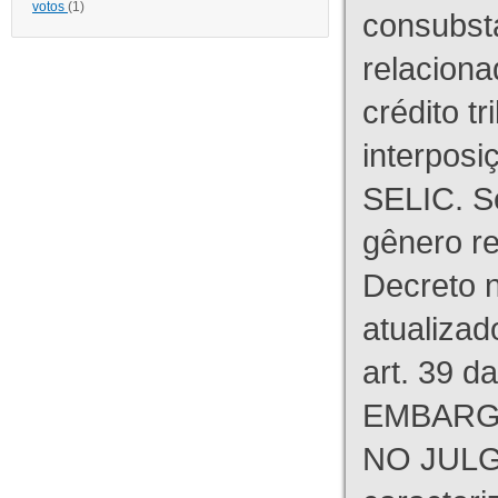
votos
(1)
consubst
relaciona
crédito tr
interpos
SELIC. S
gênero re
Decreto n
atualizad
art. 39 d
EMBARG
NO JULG