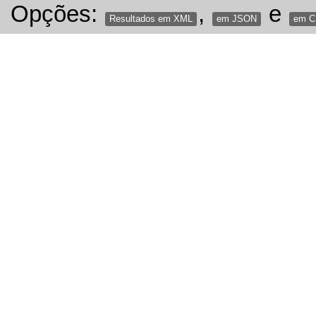
Opções:
,
e
Resultados em XML
em JSON
em 