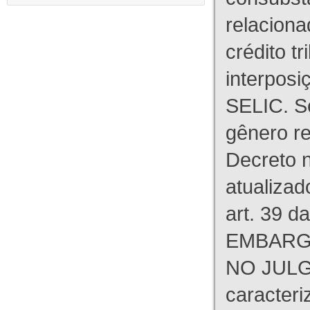
relaciona
crédito tr
interpos
SELIC. S
gênero re
Decreto n
atualizad
art. 39 d
EMBARG
NO JULG
caracteri