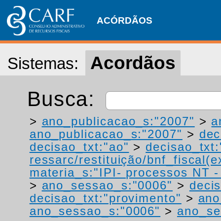
ACÓRDÃOS
Acordãos
Sistemas:
Busca:
>
ano_publicacao_s:"2007"
>
a
ano_publicacao_s:"2007"
>
dec
decisao_txt:"ao"
>
decisao_txt:
ressarc/restituição/bnf_fiscal(ex
materia_s:"IPI- processos NT - r
>
ano_sessao_s:"0006"
>
deci
decisao_txt:"provimento"
>
ano
ano_sessao_s:"0006"
>
ano_se