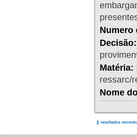
embargant
presente
Numero 
Decisão:
proviment
Matéria:
ressarc/re
Nome do 
1
resultados encontr