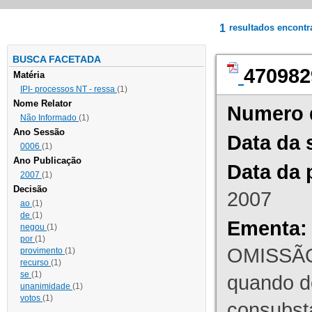
1
resultados encont
BUSCA FACETADA
470982
Matéria
IPI- processos NT - ressa
(1)
Nome Relator
Numero 
Não Informado
(1)
Ano Sessão
Data da 
0006
(1)
Ano Publicação
Data da 
2007
(1)
Decisão
2007
ao
(1)
de
(1)
Ementa:
negou
(1)
por
(1)
OMISSÃO
provimento
(1)
recurso
(1)
se
(1)
quando d
unanimidade
(1)
votos
(1)
consubst