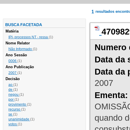
1
resultados encont
BUSCA FACETADA
470982
Matéria
IPI- processos NT - ressa
(1)
Nome Relator
Numero 
Não Informado
(1)
Ano Sessão
Data da 
0006
(1)
Ano Publicação
Data da 
2007
(1)
Decisão
2007
ao
(1)
de
(1)
Ementa:
negou
(1)
por
(1)
OMISSÃO
provimento
(1)
recurso
(1)
se
(1)
quando d
unanimidade
(1)
votos
(1)
consubst