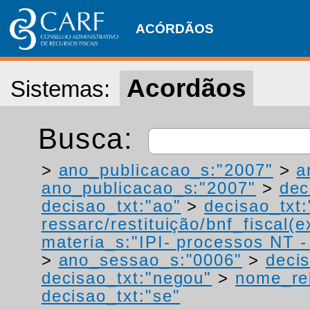
ACÓRDÃOS
Acordãos
Sistemas:
Busca:
>
ano_publicacao_s:"2007"
>
a
ano_publicacao_s:"2007"
>
dec
decisao_txt:"ao"
>
decisao_txt:
ressarc/restituição/bnf_fiscal(ex
materia_s:"IPI- processos NT - r
>
ano_sessao_s:"0006"
>
decis
decisao_txt:"negou"
>
nome_rel
decisao_txt:"se"