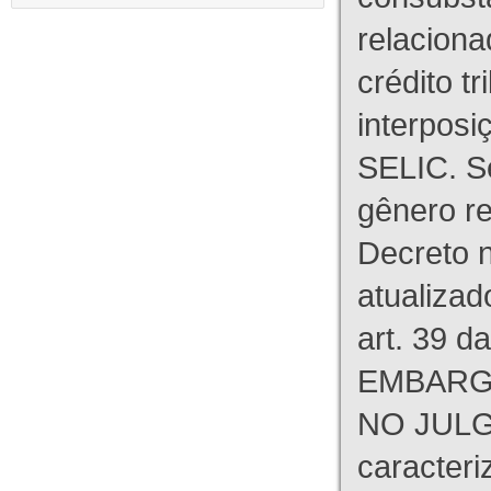
relaciona
crédito tr
interpos
SELIC. S
gênero re
Decreto n
atualizad
art. 39 d
EMBARG
NO JULG
caracteri