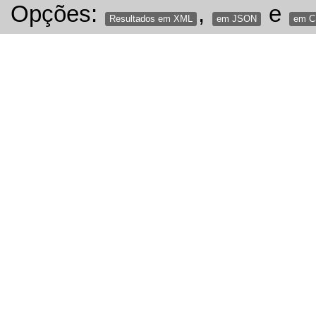
Opções:
,
e
Resultados em XML
em JSON
em 