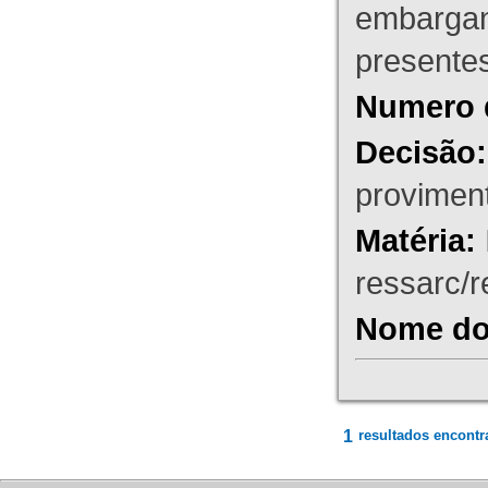
embargant
presente
Numero 
Decisão:
proviment
Matéria:
ressarc/re
Nome do 
1
resultados encontr