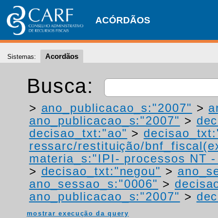
ACÓRDÃOS
Acordãos
Sistemas:
Busca:
>
ano_publicacao_s:"2007"
>
a
ano_publicacao_s:"2007"
>
dec
decisao_txt:"ao"
>
decisao_txt:
ressarc/restituição/bnf_fiscal(ex
materia_s:"IPI- processos NT - r
>
decisao_txt:"negou"
>
ano_s
ano_sessao_s:"0006"
>
decisa
ano_publicacao_s:"2007"
>
dec
mostrar execução da query