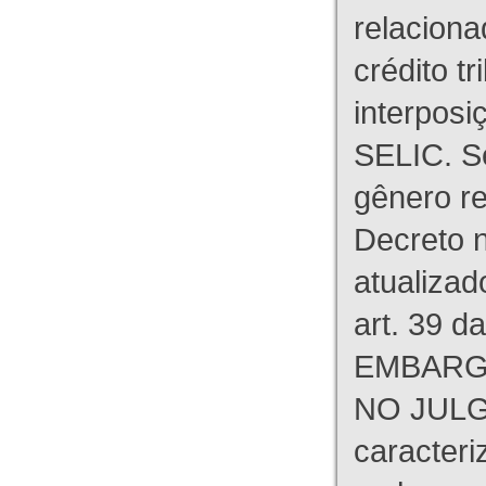
relaciona
crédito tr
interpos
SELIC. S
gênero re
Decreto n
atualizad
art. 39 d
EMBARG
NO JULG
caracteri