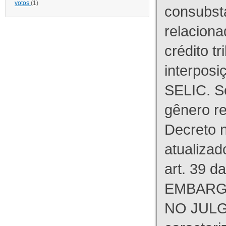
votos
(1)
consubst
relaciona
crédito tr
interpos
SELIC. S
gênero re
Decreto n
atualizad
art. 39 d
EMBARG
NO JULG