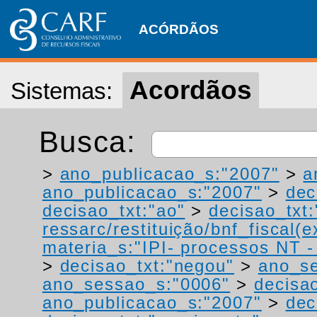
ACÓRDÃOS
Acordãos
Sistemas:
Busca:
>
ano_publicacao_s:"2007"
>
a
ano_publicacao_s:"2007"
>
dec
decisao_txt:"ao"
>
decisao_txt:
ressarc/restituição/bnf_fiscal(ex
materia_s:"IPI- processos NT - r
>
decisao_txt:"negou"
>
ano_s
ano_sessao_s:"0006"
>
decisa
ano_publicacao_s:"2007"
>
dec