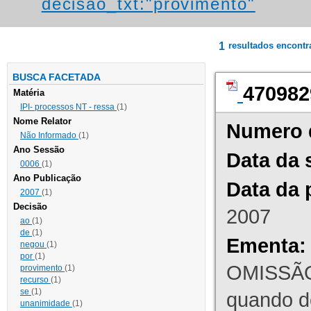
decisao_txt:"provimento"
1
resultados encont
BUSCA FACETADA
470982
Matéria
IPI- processos NT - ressa
(1)
Nome Relator
Numero 
Não Informado
(1)
Ano Sessão
Data da 
0006
(1)
Ano Publicação
Data da 
2007
(1)
Decisão
2007
ao
(1)
de
(1)
Ementa:
negou
(1)
por
(1)
OMISSÃO
provimento
(1)
recurso
(1)
se
(1)
quando d
unanimidade
(1)