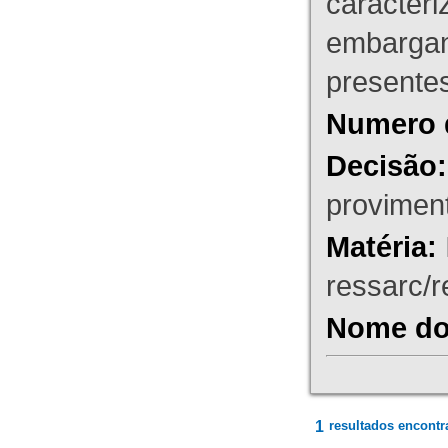
caracteri
embargant
presente
Numero 
Decisão:
proviment
Matéria:
ressarc/re
Nome do 
1
resultados encontr