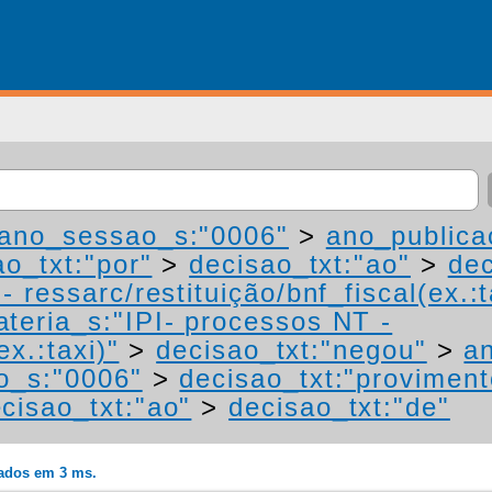
ano_sessao_s:"0006"
>
ano_publica
ao_txt:"por"
>
decisao_txt:"ao"
>
dec
 ressarc/restituição/bnf_fiscal(ex.:t
teria_s:"IPI- processos NT -
ex.:taxi)"
>
decisao_txt:"negou"
>
a
o_s:"0006"
>
decisao_txt:"proviment
cisao_txt:"ao"
>
decisao_txt:"de"
rados em 3 ms.