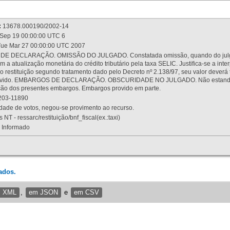
:
13678.000190/2002-14
Sep 19 00:00:00 UTC 6
ue Mar 27 00:00:00 UTC 2007
 DECLARAÇÃO. OMISSÃO DO JULGADO. Constatada omissão, quando do julgamen
m a atualização monetária do crédito tributário pela taxa SELIC. Justifica-se a 
 restituição segundo tratamento dado pelo Decreto nº 2.138/97, seu valor deverá 
rovido. EMBARGOS DE DECLARAÇÃO. OBSCURIDADE NO JULGADO. Não estando dev
osição dos presentes embargos. Embargos provido em parte.
03-11890
ade de votos, negou-se provimento ao recurso.
 NT - ressarc/restituição/bnf_fiscal(ex.:taxi)
Informado
ados.
m XML
,
em JSON
e
em CSV