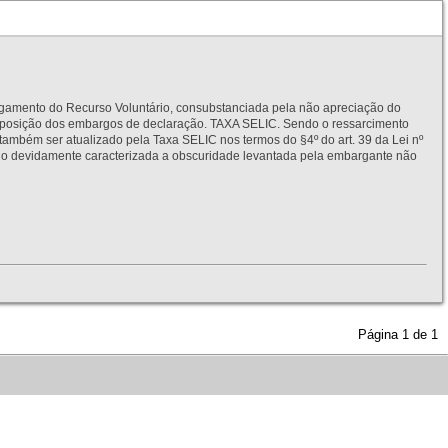
to do Recurso Voluntário, consubstanciada pela não apreciação do
interposição dos embargos de declaração. TAXA SELIC. Sendo o ressarcimento
também ser atualizado pela Taxa SELIC nos termos do §4º do art. 39 da Lei nº
idamente caracterizada a obscuridade levantada pela embargante não
Página
1
de
1