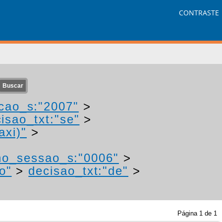
CONTRASTE
cao_s:"2007"
>
isao_txt:"se"
>
axi)"
>
no_sessao_s:"0006"
>
o"
>
decisao_txt:"de"
>
Página
1
de
1