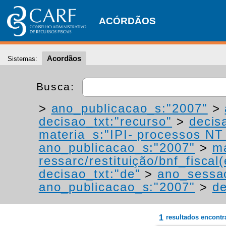
ACÓRDÃOS
Acordãos
Sistemas:
Busca:
>
ano_publicacao_s:"2007"
>
decisao_txt:"recurso"
>
decis
materia_s:"IPI- processos NT -
ano_publicacao_s:"2007"
>
ma
ressarc/restituição/bnf_fiscal(
decisao_txt:"de"
>
ano_sessa
ano_publicacao_s:"2007"
>
de
1
resultados encont