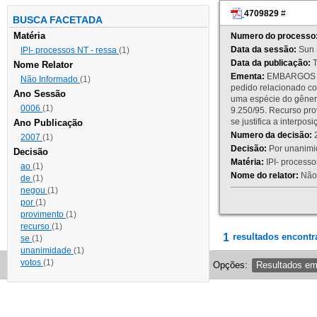
4709829
#
BUSCA FACETADA
Matéria
Numero do processo
Data da sessão:
Sun 
IPI- processos NT - ressa
(1)
Data da publicação:
T
Nome Relator
Ementa:
EMBARGOS DE
Não Informado
(1)
pedido relacionado co
Ano Sessão
uma espécie do gênero
0006
(1)
9.250/95. Recurso p
se justifica a interp
Ano Publicação
Numero da decisão:
2
2007
(1)
Decisão:
Por unanimid
Decisão
Matéria:
IPI- processos
ao
(1)
Nome do relator:
Não 
de
(1)
negou
(1)
por
(1)
provimento
(1)
recurso
(1)
1
resultados encontr
se
(1)
unanimidade
(1)
votos
(1)
Opções:
Resultados e